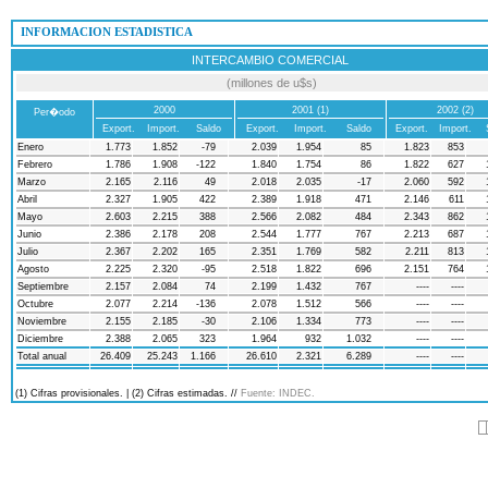
 INFORMACION ESTADISTICA
INTERCAMBIO COMERCIAL
(millones de u$s)
2000
2001 (1)
2002 (2)
Per�odo
Export.
Import.
Saldo
Export.
Import.
Saldo
Export.
Import.
Enero
1.773
1.852
-79
2.039
1.954
85
1.823
853
Febrero
1.786
1.908
-122
1.840
1.754
86
1.822
627
Marzo
2.165
2.116
49
2.018
2.035
-17
2.060
592
Abril
2.327
1.905
422
2.389
1.918
471
2.146
611
Mayo
2.603
2.215
388
2.566
2.082
484
2.343
862
Junio
2.386
2.178
208
2.544
1.777
767
2.213
687
Julio
2.367
2.202
165
2.351
1.769
582
2.211
813
Agosto
2.225
2.320
-95
2.518
1.822
696
2.151
764
Septiembre
2.157
2.084
74
2.199
1.432
767
----
----
Octubre
2.077
2.214
-136
2.078
1.512
566
----
----
Noviembre
2.155
2.185
-30
2.106
1.334
773
----
----
Diciembre
2.388
2.065
323
1.964
932
1.032
----
----
Total anual
26.409
25.243
1.166
26.610
2.321
6.289
----
----
(1) Cifras provisionales. | (2) Cifras estimadas. //
Fuente: INDEC.