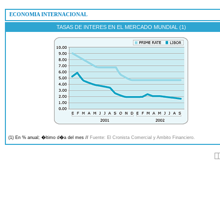
 ECONOMIA INTERNACIONAL
TASAS DE INTERES EN EL MERCADO MUNDIAL (1)
(1) En % anual; �ltimo d�a del mes //
Fuente: El Cronista Comercial y Ambito Financiero.