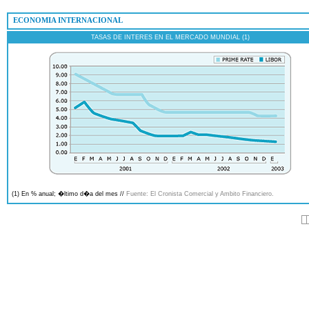
 ECONOMIA INTERNACIONAL
TASAS DE INTERES EN EL MERCADO MUNDIAL (1)
(1) En % anual; �ltimo d�a del mes //
Fuente: El Cronista Comercial y Ambito Financiero.