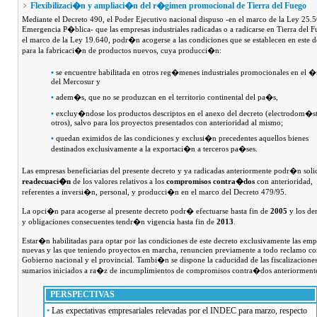
Flexibilizaci�n y ampliaci�n del r�gimen promocional de Tierra del Fuego
Mediante el Decreto 490, el Poder Ejecutivo nacional dispuso -en el marco de la Ley 25.
Emergencia P�blica- que las empresas industriales radicadas o a radicarse en Tierra del 
el marco de la Ley 19.640, podr�n acogerse a las condiciones que se establecen en este d
para la fabricaci�n de productos nuevos, cuya producci�n:
•
se encuentre habilitada en otros reg�menes industriales promocionales en el 
del Mercosur y
•
adem�s, que no se produzcan en el territorio continental del pa�s,
•
excluy�ndose los productos descriptos en el anexo del decreto (electrodom�st
otros), salvo para los proyectos presentados con anterioridad al mismo;
•
quedan eximidos de las condiciones y exclusi�n precedentes aquellos bienes
destinados exclusivamente a la exportaci�n a terceros pa�ses.
Las empresas beneficiarias del presente decreto y ya radicadas anteriormente podr�n solic
readecuaci�n
de los valores relativos a los
compromisos contra�dos
con anterioridad,
referentes a inversi�n, personal, y producci�n en el marco del Decreto 479/95.
La opci�n para acogerse al presente decreto podr� efectuarse hasta fin de
2005
y los de
y obligaciones consecuentes tendr�n vigencia hasta fin de
2013
.
Estar�n habilitadas para optar por las condiciones de este decreto exclusivamente las emp
nuevas y las que teniendo proyectos en marcha, renuncien previamente a todo reclamo con
Gobierno nacional y el provincial. Tambi�n se dispone la caducidad de las fiscalizacione
sumarios iniciados a ra�z de incumplimientos de compromisos contra�dos anteriorment
PERSPECTIVAS
•
Las expectativas empresariales relevadas por el INDEC para marzo, respecto