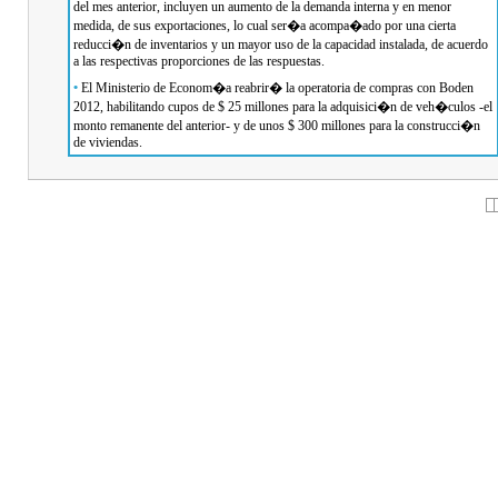
del mes anterior, incluyen un aumento de la demanda interna y en menor
medida, de sus exportaciones, lo cual ser�a acompa�ado por una cierta
reducci�n de inventarios y un mayor uso de la capacidad instalada, de acuerdo
a las respectivas proporciones de las respuestas.
•
El Ministerio de Econom�a reabrir� la operatoria de compras con Boden
2012, habilitando cupos de $ 25 millones para la adquisici�n de veh�culos -el
monto remanente del anterior- y de unos $ 300 millones para la construcci�n
de viviendas.