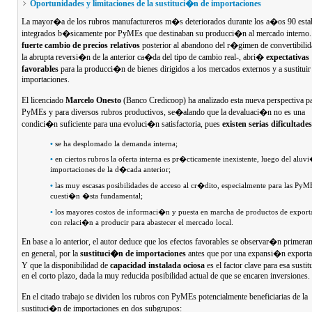
Oportunidades y limitaciones de la sustituci�n de importaciones
La mayor�a de los rubros manufactureros m�s deteriorados durante los a�os 90 esta
integrados b�sicamente por PyMEs que destinaban su producci�n al mercado interno.
fuerte cambio de precios relativos
posterior al abandono del r�gimen de convertibilid
la abrupta reversi�n de la anterior ca�da del tipo de cambio real-, abri�
expectativas
favorables
para la producci�n de bienes dirigidos a los mercados externos y a sustituir
importaciones.
El licenciado
Marcelo Onesto
(Banco Credicoop) ha analizado esta nueva perspectiva pa
PyMEs y para diversos rubros productivos, se�alando que la devaluaci�n no es una
condici�n suficiente para una evoluci�n satisfactoria, pues
existen serias dificultades
•
se ha desplomado la demanda interna;
•
en ciertos rubros la oferta interna es pr�cticamente inexistente, luego del aluv
importaciones de la d�cada anterior;
•
las muy escasas posibilidades de acceso al cr�dito, especialmente para las PyM
cuesti�n �sta fundamental;
•
los mayores costos de informaci�n y puesta en marcha de productos de expor
con relaci�n a producir para abastecer el mercado local.
En base a lo anterior, el autor deduce que los efectos favorables se observar�n primera
en general, por la
sustituci�n de importaciones
antes que por una expansi�n exporta
Y que la disponibilidad de
capacidad instalada ociosa
es el factor clave para esa susti
en el corto plazo, dada la muy reducida posibilidad actual de que se encaren inversiones.
En el citado trabajo se dividen los rubros con PyMEs potencialmente beneficiarias de la
sustituci�n de importaciones en dos subgrupos: