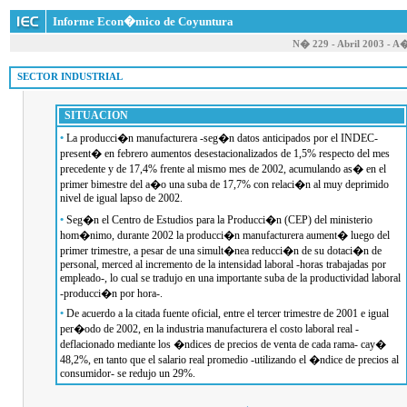
Informe Econ�mico de Coyuntura
N� 229 - Abril 2003 - A
 SECTOR INDUSTRIAL
SITUACION
•
La producci�n manufacturera -seg�n datos anticipados por el INDEC-
present� en febrero aumentos desestacionalizados de 1,5% respecto del mes
precedente y de 17,4% frente al mismo mes de 2002, acumulando as� en el
primer bimestre del a�o una suba de 17,7% con relaci�n al muy deprimido
nivel de igual lapso de 2002.
•
Seg�n el Centro de Estudios para la Producci�n (CEP) del ministerio
hom�nimo, durante 2002 la producci�n manufacturera aument� luego del
primer trimestre, a pesar de una simult�nea reducci�n de su dotaci�n de
personal, merced al incremento de la intensidad laboral -horas trabajadas por
empleado-, lo cual se tradujo en una importante suba de la productividad laboral
-producci�n por hora-.
•
De acuerdo a la citada fuente oficial, entre el tercer trimestre de 2001 e igual
per�odo de 2002, en la industria manufacturera el costo laboral real -
deflacionado mediante los �ndices de precios de venta de cada rama- cay�
48,2%, en tanto que el salario real promedio -utilizando el �ndice de precios al
consumidor- se redujo un 29%.