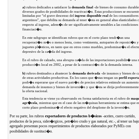
a)
rubros dedicados a satisfacer la
demanda final
-de bienes de consumo durable
diversos grados de posibilidades de reactivaci�n. Estas producciones se encuent
limitadas por “el grave descenso del
ingreso disponible real
de los consumidores
argentinos”, que debilita su demanda al tener �sta en general altas elasticidades 
respecto al ingreso, adem�s de ser significativamente sensibles a las condiciones
financiaci�n.
En este subgrupo se identifican rubros que en el corto plazo tendr�an una
recuperaci�n m�s o menos lenta, como vestimenta, autopartes de reposici�n y
juguetes pl�sticos, en tanto que en otros como muebles, predominar�a el efect
depresivo de la ca�da del ingreso.
En el rubro de calzado, una abrupta ca�da de las importaciones posibilit� una
producci�n local en 2002, a pesar de la contracci�n de la demanda interna.
b)
rubros destinados a abastecer la
demanda derivada
-de insumos y bienes de ca
de otras actividades productivas. En los casos que �stas tengan un
perfil export
podr�a esperarse que el nuevo patr�n de precios relativos estimule un aumento
demanda de insumos y bienes de inversi�n y que �sta se dirija preferentemente
la oferta nacional.
Esta tendencia se viene ya observando en forma satisfactoria en el rubro de
maqu
agr�cola
, mientras que en el caso de las m�quinas herramienta se estima que en
corto plazo predominar� el efecto negativo del desplome de la inversi�n.
Por su parte, los rubros
exportadores de productos b�sicos
-aceites, cuero curtido,
productos de la pesca, sider�rgicos, petr�leo crudo y gas natural, etc.-, al tener un baj
agregado presentan pocos requerimientos de productos elaborados por PyMEs con
posibilidades de sustituci�n.