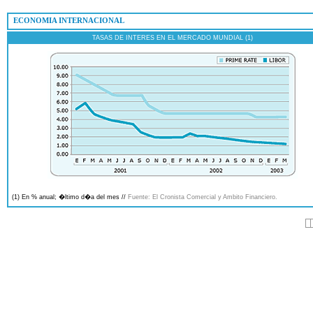
 ECONOMIA INTERNACIONAL
TASAS DE INTERES EN EL MERCADO MUNDIAL (1)
(1) En % anual; �ltimo d�a del mes //
Fuente: El Cronista Comercial y Ambito Financiero.