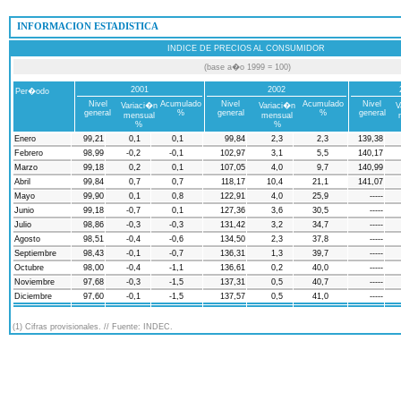
 INFORMACION ESTADISTICA
INDICE DE PRECIOS AL CONSUMIDOR
(base a�o 1999 = 100)
2001
2002
Per�odo
Nivel
Acumulado
Nivel
Acumulado
Nivel
Variaci�n
Variaci�n
V
general
%
general
%
general
mensual
mensual
%
%
Enero
99,21
0,1
0,1
99,84
2,3
2,3
139,38
Febrero
98,99
-0,2
-0,1
102,97
3,1
5,5
140,17
Marzo
99,18
0,2
0,1
107,05
4,0
9,7
140,99
Abril
99,84
0,7
0,7
118,17
10,4
21,1
141,07
Mayo
99,90
0,1
0,8
122,91
4,0
25,9
-----
Junio
99,18
-0,7
0,1
127,36
3,6
30,5
-----
Julio
98,86
-0,3
-0,3
131,42
3,2
34,7
-----
Agosto
98,51
-0,4
-0,6
134,50
2,3
37,8
-----
Septiembre
98,43
-0,1
-0,7
136,31
1,3
39,7
-----
Octubre
98,00
-0,4
-1,1
136,61
0,2
40,0
-----
Noviembre
97,68
-0,3
-1,5
137,31
0,5
40,7
-----
Diciembre
97,60
-0,1
-1,5
137,57
0,5
41,0
-----
(1) Cifras provisionales. // Fuente: INDEC.