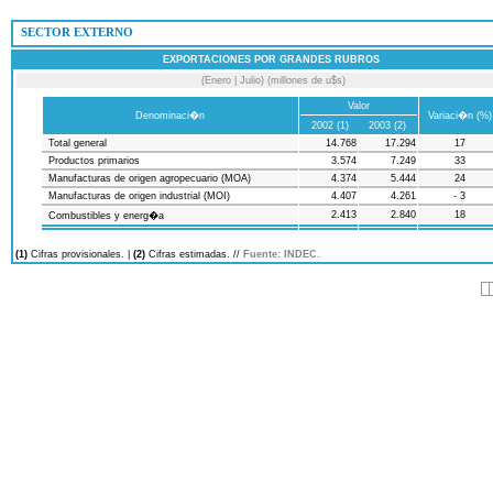
 SECTOR EXTERNO
EXPORTACIONES POR GRANDES RUBROS
(Enero | Julio) (millones de u$s)
Valor
Denominaci�n
Variaci�n (%)
2002 (1)
2003 (2)
Total general
14.768
17.294
17
Productos primarios
3.574
7.249
33
Manufacturas de origen agropecuario (MOA)
4.374
5.444
24
Manufacturas de origen industrial (MOI)
4.407
4.261
- 3
2.413
2.840
18
Combustibles y energ�a
(1)
Cifras provisionales. |
(2)
Cifras estimadas. //
Fuente: INDEC.