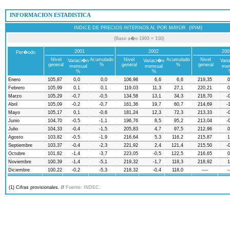
 INFORMACION ESTADISTICA
INDICE DE PRECIOS INTERNOS AL POR MAYOR (IPIM)
(Base a�o 1993 = 100)
2001
2002
200
Per�odo
Nivel
Acumulado
Nivel
Acumulado
Nivel
Variaci�n
Variaci�n
Vari
general
%
general
%
general
mensual
mensual
men
%
%
Enero
105,87
0,0
0,0
106,98
6,6
6,6
219,35
0
Febrero
105,99
0,1
0,1
119,03
11,3
27,1
220,21
0
Marzo
105,29
-0,7
-0,5
134,58
13,1
34,3
218,70
-
Abril
105,09
-0,2
-0,7
161,36
19,7
60,7
214,69
-
Mayo
105,17
0,1
-0,6
181,24
12,3
72,3
213,33
-
Junio
104,70
-0,5
-1,1
196,76
8,5
95,2
213,04
-
Julio
104,33
-0,4
-1,5
205,83
4,7
97,5
212,96
0
Agosto
103,82
-0,5
-1,9
216,64
5,3
116,2
215,87
1
Septiembre
103,37
-0,4
-2,3
221,92
2,4
121,4
215,50
-
Octubre
101,82
-1,4
-3,7
223,05
-0,5
122,5
216,65
0
Noviembre
100,39
-1,4
-5,1
219,32
-1,7
118,3
218,92
1
Diciembre
100,22
-0,2
-5,3
218,32
-0,4
118,0
----
-
(1) Cifras provisionales. //
Fuente: INDEC.