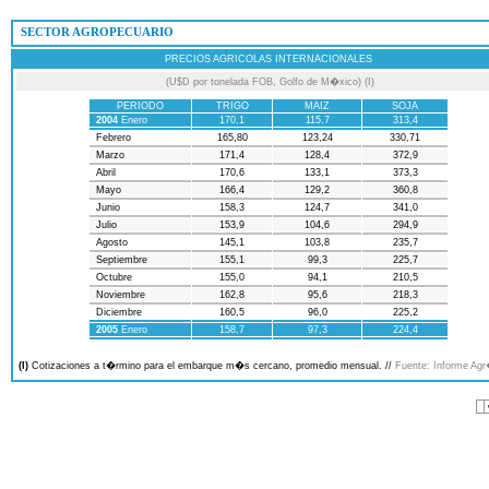
 SECTOR AGROPECUARIO
PRECIOS AGRICOLAS INTERNACIONALES
(U$D por tonelada FOB, Golfo de M�xico) (I)
PERIODO
TRIGO
MAIZ
SOJA
2004
Enero
170,1
115,7
313,4
Febrero
165,80
123,24
330,71
Marzo
171,4
128,4
372,9
Abril
170,6
133,1
373,3
Mayo
166,4
129,2
360,8
Junio
158,3
124,7
341,0
Julio
153,9
104,6
294,9
Agosto
145,1
103,8
235,7
Septiembre
155,1
99,3
225,7
Octubre
155,0
94,1
210,5
Noviembre
162,8
95,6
218,3
Diciembre
160,5
96,0
225,2
2005
Enero
158,7
97,3
224,4
(I)
Cotizaciones a t�rmino para el embarque m�s cercano, promedio mensual. //
Fuente: Informe Agr