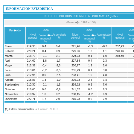
 INFORMACION ESTADISTICA
INDICE DE PRECIOS INTERNOS AL POR MAYOR (IPIM)
(Base a�o 1993 = 100)
2003
2004
200
Per�odo
Nivel
Acumulado
Nivel
Acumulado
Nivel
Variaci�n
Variaci�n
Vari
general
%
general
%
general
mensual
mensual
men
%
%
Enero
219,35
0,4
0,4
221,96
-0,3
-0,3
237,93
-
Febrero
220,21
0,4
0,9
225,06
1,3
1,1
240,46
1
Marzo
218,70
-0,1
0,1
226,03
0,4
1,5
245,55
2
Abril
214,69
-1,8
-1,7
227,84
0,4
2,3
Mayo
213,33
-0,4
-2,3
230,77
1,3
3,6
Junio
213,04
-0,2
-2,5
231,29
0,1
3,8
Julio
212,96
0,0
-2,5
233,41
1,0
4,8
Agosto
215,87
1,4
-1,0
239,03
2,4
7,4
Septiembre
215,50
-0,1
-1,3
239,62
0,2
7,6
Octubre
216,65
0,6
-0,8
241,02
0,6
8,3
Noviembre
218,92
1,0
0,2
238,15
-1,2
6,9
Diciembre
222,71
1,7
2,0
240,23
0,9
7,9
(1) Cifras provisionales. //
Fuente: INDEC.