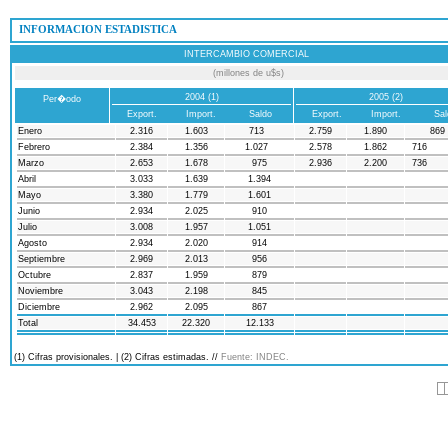
 INFORMACION ESTADISTICA
INTERCAMBIO COMERCIAL
(millones de u$s)
2004 (1)
2005 (2)
Per�odo
Export.
Import.
Saldo
Export.
Import.
Sal
Enero
2.316
1.603
713
2.759
1.890
869
Febrero
2.384
1.356
1.027
2.578
1.862
716
Marzo
2.653
1.678
975
2.936
2.200
736
Abril
3.033
1.639
1.394
Mayo
3.380
1.779
1.601
Junio
2.934
2.025
910
Julio
3.008
1.957
1.051
Agosto
2.934
2.020
914
Septiembre
2.969
2.013
956
Octubre
2.837
1.959
879
Noviembre
3.043
2.198
845
Diciembre
2.962
2.095
867
Total
34.453
22.320
12.133
(1) Cifras provisionales. | (2) Cifras estimadas. //
Fuente: INDEC.