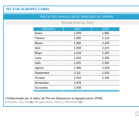
 SECTOR AGROPECUARIO
PRECIO DEL NOVILLO EN EL MERCADO DE LINIERS
Nominal ($ por kg. Vivo)
PERIODO
2004
2005
Enero
1,878
1,982
Febrero
1,985
2,123
Marzo
1,956
2,245
Abril
2,058
2,215
Mayo
2,019
2,202
Junio
1,943
2,280
Julio
2,001
2,302
Agosto
2,099
2,318
Septiembre
2,111
2,024
Octubre
2,024
2,340
Noviembre
1,979
Diciembre
2,008
• Deflacionado por el Indice de Precios Mayoristas no Agropecuarios (IPIM).
//
Fuente: Secretar�a de Agricultura, Pesca y Alimentaci�n.