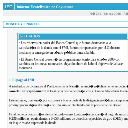
Informe Econ�mico de Coyuntura
N� 261 - Marzo 2006 - A
 MONEDA Y FINANZAS
SITUACION
•
Las reservas en poder del Banco Central que fueron destinadas a la
cancelaci�n de la deuda con el FMI, fueron compensadas por el Gobierno
mediante la entrega de un t�tulo p�blico intransferible.
•
El Banco Central present� su programa monetario para el a�o 2006 con
cambios en las metas monetarias, dejando ahora de lado el objetivo de la base
monetaria.
El pago al FMI
A mediados de diciembre el Presidente de la Naci�n anunci� p�blicamente su decis
cancelar anticipadamente
el total de la deuda del pa�s con el Fondo Monetario Intern
Este anuncio, que tom� por sorpresa a buena parte de la dirigencia pol�tica y empresari
produjo pocos d�as despu�s de uno similar efectuado por el presidente de Brasil.
Finalmente, a pocos d�as de comenzado enero Econom�a concret� el pago de unos
9.530 millones
, equivalentes a 6.656 millones de derechos especiales de giro (DEG), m
en la que estaba expresada la deuda.