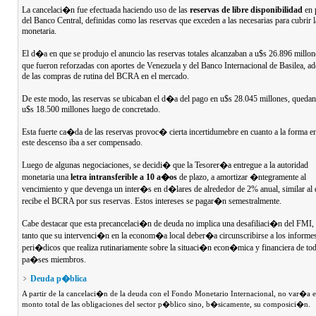
La cancelaci�n fue efectuada haciendo uso de las
reservas de libre disponibilidad
en 
del Banco Central, definidas como las reservas que exceden a las necesarias para cubrir l
monetaria.
El d�a en que se produjo el anuncio las reservas totales alcanzaban a u$s 26.896 millone
que fueron reforzadas con aportes de Venezuela y del Banco Internacional de Basilea,
de las compras de rutina del BCRA en el mercado.
De este modo, las reservas se ubicaban el d�a del pago en u$s 28.045 millones, queda
u$s 18.500 millones luego de concretado.
Esta fuerte ca�da de las reservas provoc� cierta incertidumebre en cuanto a la forma e
este descenso iba a ser compensado.
Luego de algunas negociaciones, se decidi� que la Tesorer�a entregue a la autoridad
monetaria una
letra intransferible a 10 a�os
de plazo, a amortizar �ntegramente al
vencimiento y que devenga un inter�s en d�lares de alrededor de 2% anual, similar al
recibe el BCRA por sus reservas. Estos intereses se pagar�n semestralmente.
Cabe destacar que esta precancelaci�n de deuda no implica una desafiliaci�n del FMI,
tanto que su intervenci�n en la econom�a local deber�a circunscribirse a los informe
peri�dicos que realiza rutinariamente sobre la situaci�n econ�mica y financiera de tod
pa�ses miembros.
Deuda p�blica
A partir de la cancelaci�n de la deuda con el Fondo Monetario Internacional, no var�a e
monto total de las obligaciones del sector p�blico sino, b�sicamente, su composici�n.