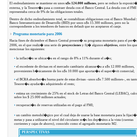
El endeudamiento se mantiene en unos
u$s 124.000 millones
, pero se reduce la exposici
externa, y la Tesorer�a pasa a contraer deuda con el Banco Central. La deuda con el FMI
representaba cerca de 9% de las obligaciones totales.
Dentro de dicho endeudamiento total, se contabilizan obligaciones con el Banco Mundial 
Banco Interamericano de Desarrollo (BID) por unos u$s 15.300 millones, pero no la
correspondiente a los tenedores de bancos en default que no aceptaron el canje.
Programa monetario para 2006
Hacia fines de diciembre el Banco Central present� su programa monetario para el per
2006, en el que realiz� una serie de
proyecciones
y fij� algunos
objetivos
, entre los qu
mencionar los siguientes:
•
la inflaci�n se ubicar�a en el rango de 8% a 11% durante el a�o;
•
el excedente de divisas en el mercado cambiario alcanzar�a a u$s 12.000 millones,
provenientes b�sicamente de los u$s 10.000 que aportar�a el super�vit comercial;
•
el BCRA absorber�a buena parte de estas divisas –unos u$s 7.500 millones–, en tant
Tesorer�a ayudar�a adquiriendo el resto;
•
estima un crecimiento de 25% en el stock de Letras del Banco Central (LEBAC), calc
sobre los $ 25.000 millones actuales;
•
recuperaci�n de reservas utilizadas en el pago al FMI;
•
un cambio metodol�gico por el cual deja de usarse la base monetaria para la fijaci�
metas y pasa a utilizarse el nivel del circulante m�s los dep�sitos a la vista (cuentas
corrientes y cajas de ahorro), conocido como el agregado monetario M2.
PERSPECTIVAS