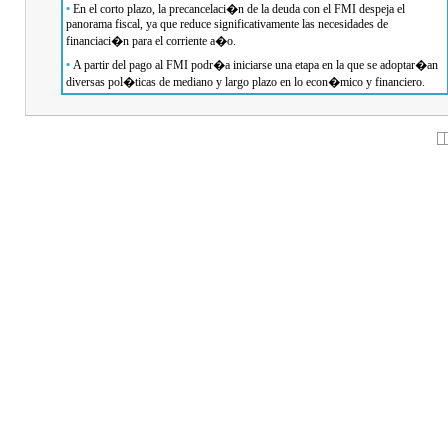
•
En el corto plazo, la precancelaci�n de la deuda con el FMI despeja el
panorama fiscal, ya que reduce significativamente las necesidades de
financiaci�n para el corriente a�o.
•
A partir del pago al FMI podr�a iniciarse una etapa en la que se adoptar�an
diversas pol�ticas de mediano y largo plazo en lo econ�mico y financiero.