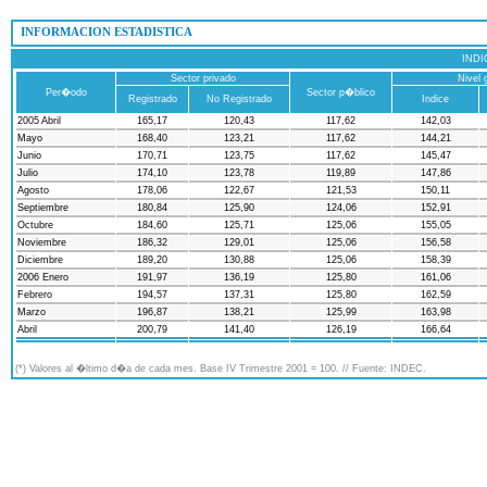
 INFORMACION ESTADISTICA
INDICE DE 
Sector privado
Nivel 
Per�odo
Sector p�blico
Registrado
No Registrado
Indice
2005 Abril
165,17
120,43
117,62
142,03
Mayo
168,40
123,21
117,62
144,21
Junio
170,71
123,75
117,62
145,47
Julio
174,10
123,78
119,89
147,86
Agosto
178,06
122,67
121,53
150,11
Septiembre
180,84
125,90
124,06
152,91
Octubre
184,60
125,71
125,06
155,05
Noviembre
186,32
129,01
125,06
156,58
Diciembre
189,20
130,88
125,06
158,39
2006 Enero
191,97
136,19
125,80
161,06
Febrero
194,57
137,31
125,80
162,59
Marzo
196,87
138,21
125,99
163,98
Abril
200,79
141,40
126,19
166,64
(*) Valores al �ltimo d�a de cada mes. Base IV Trimestre 2001 = 100. // Fuente: INDEC.