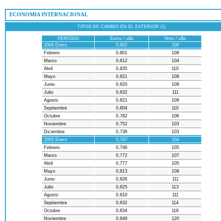
 ECONOMIA INTERNACIONAL
TIPOS DE CAMBIO EN EL EXTERIOR (1)
PERIODO
Euros / u$s
Yens / u$s
2004 Enero
0,802
106
Febrero
0,801
109
Marzo
0,812
104
Abril
0,835
110
Mayo
0,821
109
Junio
0,820
109
Julio
0,832
111
Agosto
0,821
109
Septiembre
0,804
110
Octubre
0,782
106
Noviembre
0,752
103
Diciembre
0,738
103
2005 Enero
0,767
104
Febrero
0,746
105
Marzo
0,772
107
Abril
0,777
105
Mayo
0,813
109
Junio
0,826
111
Julio
0,825
113
Agosto
0,810
111
Septiembre
0,832
114
Octubre
0,834
116
Noviembre
0,849
120