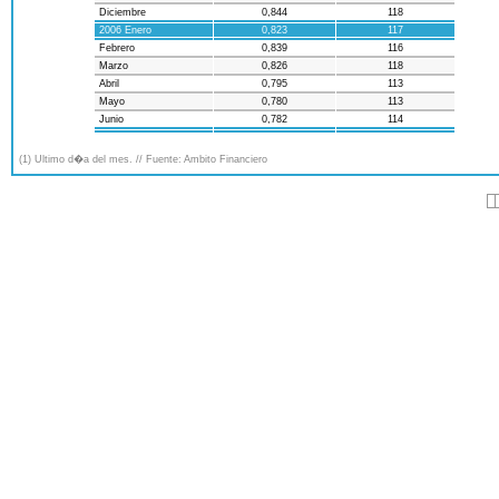
Diciembre
0,844
118
2006 Enero
0,823
117
Febrero
0,839
116
Marzo
0,826
118
Abril
0,795
113
Mayo
0,780
113
Junio
0,782
114
(1) Ultimo d�a del mes. // Fuente: Ambito Financiero