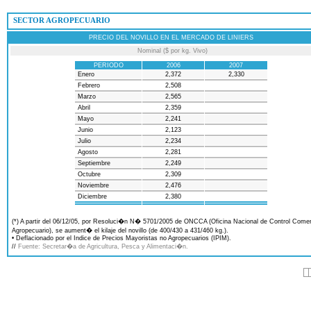
 SECTOR AGROPECUARIO
PRECIO DEL NOVILLO EN EL MERCADO DE LINIERS
Nominal ($ por kg. Vivo)
PERIODO
2006
2007
Enero
2,372
2,330
Febrero
2,508
Marzo
2,565
Abril
2,359
Mayo
2,241
Junio
2,123
Julio
2,234
Agosto
2,281
Septiembre
2,249
Octubre
2,309
Noviembre
2,476
Diciembre
2,380
(*) A partir del 06/12/05, por Resoluci�n N� 5701/2005 de ONCCA (Oficina Nacional de Control Comer
Agropecuario), se aument� el kilaje del novillo (de 400/430 a 431/460 kg.).
• Deflacionado por el Indice de Precios Mayoristas no Agropecuarios (IPIM).
//
Fuente: Secretar�a de Agricultura, Pesca y Alimentaci�n.