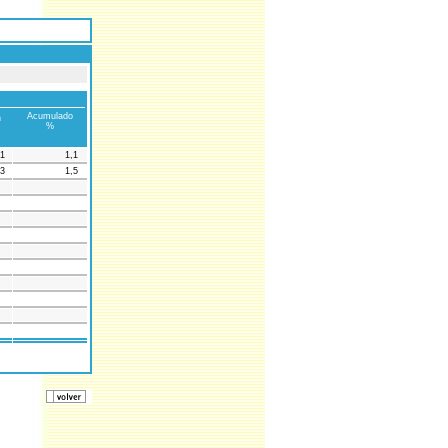
Acumulado
n
%
,1
1,1
,3
1,5