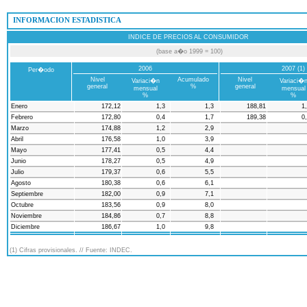
 INFORMACION ESTADISTICA
INDICE DE PRECIOS AL CONSUMIDOR
(base a�o 1999 = 100)
2006
2007 (1)
Per�odo
Nivel
Acumulado
Nivel
Variaci�n
Variaci�
general
%
general
mensual
mensual
%
%
Enero
172,12
1,3
1,3
188,81
1
Febrero
172,80
0,4
1,7
189,38
0
Marzo
174,88
1,2
2,9
Abril
176,58
1,0
3,9
Mayo
177,41
0,5
4,4
Junio
178,27
0,5
4,9
Julio
179,37
0,6
5,5
Agosto
180,38
0,6
6,1
Septiembre
182,00
0,9
7,1
Octubre
183,56
0,9
8,0
Noviembre
184,86
0,7
8,8
Diciembre
186,67
1,0
9,8
(1) Cifras provisionales. // Fuente: INDEC.