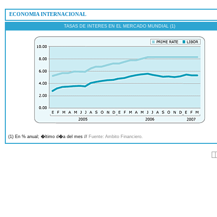
 ECONOMIA INTERNACIONAL
TASAS DE INTERES EN EL MERCADO MUNDIAL (1)
(1) En % anual; �ltimo d�a del mes //
Fuente: Ambito Financiero.