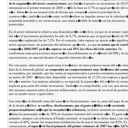
de la expansi�n del sector construcciones
, que hab�a expuesto un incremento de 20,5
interanual en el primer trimestre de 2006 y s�lo lo hizo en 3,7% en igual per�odo del co
a�o. Adem�s de un inusual ciclo de lluvias que conspir� contra la actividad de la
construcci�n, tambi�n podr�a estar verific�ndose un impulso menor en la valorizaci�
propiedad inmueble y en consecuencia, una cierta p�rdida de inter�s en los inversores
potenciales.
En el sector industrial se observa una desaceleraci�n m�s leve, ya que en el primer cuat
del a�o el incremento productivo ha sido de 6,7%, mientras que en igual per�odo de 20
expansi�n registrada fue de 7,3%. Por el contrario, cabe esperar un aporte m�s significa
sector agropecuario -en particular del subsector agr�cola-, ya que
se estima que la cosec
campa�a 2006/2007 podr�a superar en casi 20% las cifras del ciclo anterior.
De
confirmarse estas proyecciones impactar�n favorablemente en el c�lculo del PIB y de la
exportaciones, en especial durante el segundo trimestre del a�o.
Por otra parte, observando el panorama econ�mico de estos primeros meses del a�o des
lado de la demanda global,
se comprueba un comportamiento muy din�mico del cons
se considera, por ejemplo, que las ventas en supermercados a precios constantes experime
en marzo de 2007 -�ltimo dato disponible- un incremento de 17,5% con respecto a igua
del a�o anterior. Las mejoras salariales y, en especial, la expansi�n del cr�dito al cons
explican gran parte del citado incremento. Tambi�n es comprobable, a su vez, que tal a
del consumo impacta sobre el proceso inflacionario, en el contexto de un nivel de produ
que no puede crecer a igual ritmo.
Con relaci�n al debatido tema del super�vit fiscal primario -esto es, antes del pago de in
de la deuda p�blica-
se verifica, efectivamente, que el gasto p�blico est� creciendo
proporcionalmente m�s que la recaudaci�n tributaria
, inclusive teniendo en cuenta q
�ltima ha aumentado m�s de 30% en el primer trimestre del corriente a�o. El gasto p�
primario -siempre con referencia al Estado nacional- se expandi� en dicho lapso a un ri
cercano al 40%, siendo las erogaciones jubilatorias las de mayor incremento con 63%. En
consecuencia,
el super�vit fiscal primario del primer trimestre de 2007 fue s�lo 3,6%