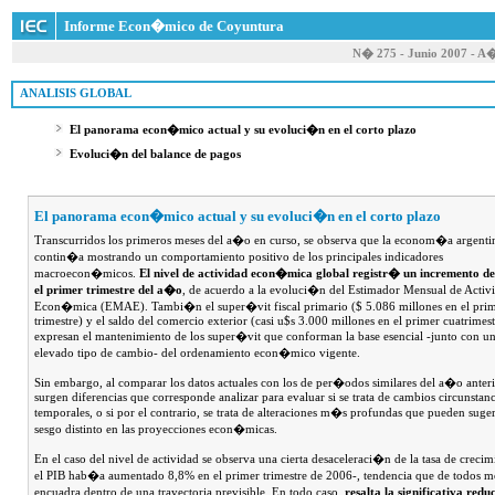
Informe Econ�mico de Coyuntura
N� 275 - Junio 2007 - A
 ANALISIS GLOBAL
El panorama econ�mico actual y su evoluci�n en el corto plazo
Evoluci�n del balance de pagos
El panorama econ�mico actual y su evoluci�n en el corto plazo
Transcurridos los primeros meses del a�o en curso, se observa que la econom�a argenti
contin�a mostrando un comportamiento positivo de los principales indicadores
macroecon�micos.
El nivel de actividad econ�mica global registr� un incremento d
el primer trimestre del a�o
, de acuerdo a la evoluci�n del Estimador Mensual de Activ
Econ�mica (EMAE). Tambi�n el super�vit fiscal primario ($ 5.086 millones en el pri
trimestre) y el saldo del comercio exterior (casi u$s 3.000 millones en el primer cuatrimest
expresan el mantenimiento de los super�vit que conforman la base esencial -junto con u
elevado tipo de cambio- del ordenamiento econ�mico vigente.
Sin embargo, al comparar los datos actuales con los de per�odos similares del a�o anteri
surgen diferencias que corresponde analizar para evaluar si se trata de cambios circunstanc
temporales, o si por el contrario, se trata de alteraciones m�s profundas que pueden suger
sesgo distinto en las proyecciones econ�micas.
En el caso del nivel de actividad se observa una cierta desaceleraci�n de la tasa de crecim
el PIB hab�a aumentado 8,8% en el primer trimestre de 2006-, tendencia que de todos m
encuadra dentro de una trayectoria previsible. En todo caso,
resalta la significativa red