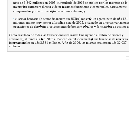
neto de 3.842 millones en 2005; el resultado de 2006 se explica por los ingresos de la
inversi�n extranjera directa y de pr�stamos financieros y comerciales, parcialmente
compensados por la formaci�n de activos externos, y
•
el sector bancario (o sector financiero sin BCRA) mostr� un egreso neto de u$s 121
millones, monto muy menor a la salida neta de 2005, originado en diversas variaciones
operaciones de dep�sitos, colocaciones de bonos y t�tulos y formaci�n de activos e
Como resultado de todas las transacciones realizadas (incluyendo el rubro de errores y
omisiones), durante el a�o 2006 el Banco Central increment� sus tenencias de
reservas
internacionales
en u$s 3.531 millones. A fin de 2006, las mismas totalizaron u$s 32.037
millones.