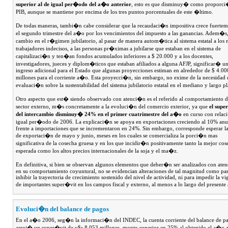
superior al de igual per�odo del a�o anterior
, esto es que disminuy� como proporci
PIB, aunque se mantiene por encima de los tres puntos porcentuales de este �ltimo.
De todas maneras, tambi�n cabe considerar que la recaudaci�n impositiva crece fuertem
el segundo trimestre del a�o por los vencimientos del impuesto a las ganancias. Adem�s,
cambio en el r�gimen jubilatorio, al pasar de manera autom�tica al sistema estatal a los
trabajadores indecisos, a las personas pr�ximas a jubilarse que estaban en el sistema de
capitalizaci�n y ten�an fondos acumulados inferiores a $ 20.000 y a los docentes,
investigadores, jueces y diplom�ticos que estaban afiliados a alguna AFJP, significar� u
ingreso adicional para el Estado que algunas proyecciones estiman en alrededor de $ 4.00
millones para el corriente a�o. Esta proyecci�n, sin embargo, no exime de la necesidad
evaluaci�n sobre la sustentabilidad del sistema jubilatorio estatal en el mediano y largo pl
Otro aspecto que est� siendo observado con atenci�n es el referido al comportamiento d
sector externo, m�s concretamente a la evoluci�n del comercio exterior, ya que
el supe
del intercambio disminuy� 24% en el primer cuatrimestre del a�o
en curso con relac
igual per�odo de 2006. La explicaci�n se apoya en exportaciones creciendo al 10% anu
frente a importaciones que se incrementaron en 24%. Sin embargo, corresponde esperar las
de exportaci�n de mayo y junio, meses en los cuales se comercializa la porci�n mas
significativa de la cosecha gruesa y en los que incidir�n positivamente tanto la mejor cos
esperada como los altos precios internacionales de la soja y el ma�z.
En definitiva, si bien se observan algunos elementos que deber�n ser analizados con at
en su comportamiento coyuntural, no se evidencian alteraciones de tal magnitud como pa
inhibir la trayectoria de crecimiento sostenido del nivel de actividad, ni para impedir la vi
de importantes super�vit en los campos fiscal y externo, al menos a lo largo del present
Evoluci�n del balance de pagos
En el a�o 2006, seg�n la informaci�n del INDEC, la cuenta corriente del balance de p
arroj� un super�vit de u$s 8.053 millones, monto superior en 25% al obtenido el a�o a