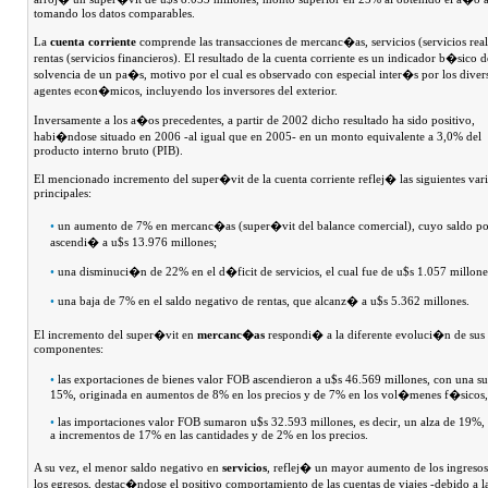
tomando los datos comparables.
La
cuenta corriente
comprende las transacciones de mercanc�as, servicios (servicios real
rentas (servicios financieros). El resultado de la cuenta corriente es un indicador b�sico d
solvencia de un pa�s, motivo por el cual es observado con especial inter�s por los diver
agentes econ�micos, incluyendo los inversores del exterior.
Inversamente a los a�os precedentes, a partir de 2002 dicho resultado ha sido positivo,
habi�ndose situado en 2006 -al igual que en 2005- en un monto equivalente a 3,0% del
producto interno bruto (PIB).
El mencionado incremento del super�vit de la cuenta corriente reflej� las siguientes var
principales:
•
un aumento de 7% en mercanc�as (super�vit del balance comercial), cuyo saldo po
ascendi� a u$s 13.976 millones;
•
una disminuci�n de 22% en el d�ficit de servicios, el cual fue de u$s 1.057 millone
•
una baja de 7% en el saldo negativo de rentas, que alcanz� a u$s 5.362 millones.
El incremento del super�vit en
mercanc�as
respondi� a la diferente evoluci�n de sus
componentes:
•
las exportaciones de bienes valor FOB ascendieron a u$s 46.569 millones, con una s
15%, originada en aumentos de 8% en los precios y de 7% en los vol�menes f�sicos,
•
las importaciones valor FOB sumaron u$s 32.593 millones, es decir, un alza de 19%,
a incrementos de 17% en las cantidades y de 2% en los precios.
A su vez, el menor saldo negativo en
servicios
, reflej� un mayor aumento de los ingreso
los egresos, destac�ndose el positivo comportamiento de las cuentas de viajes -debido a l