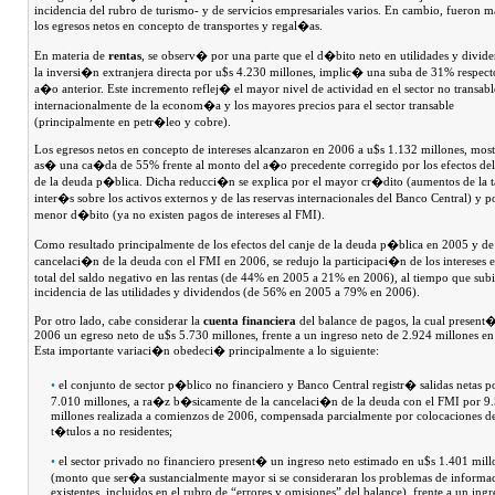
incidencia del rubro de turismo- y de servicios empresariales varios. En cambio, fueron 
los egresos netos en concepto de transportes y regal�as.
En materia de
rentas
, se observ� por una parte que el d�bito neto en utilidades y divid
la inversi�n extranjera directa por u$s 4.230 millones, implic� una suba de 31% respect
a�o anterior. Este incremento reflej� el mayor nivel de actividad en el sector no transabl
internacionalmente de la econom�a y los mayores precios para el sector transable
(principalmente en petr�leo y cobre).
Los egresos netos en concepto de intereses alcanzaron en 2006 a u$s 1.132 millones, mos
as� una ca�da de 55% frente al monto del a�o precedente corregido por los efectos del
de la deuda p�blica. Dicha reducci�n se explica por el mayor cr�dito (aumentos de la t
inter�s sobre los activos externos y de las reservas internacionales del Banco Central) y po
menor d�bito (ya no existen pagos de intereses al FMI).
Como resultado principalmente de los efectos del canje de la deuda p�blica en 2005 y de
cancelaci�n de la deuda con el FMI en 2006, se redujo la participaci�n de los intereses e
total del saldo negativo en las rentas (de 44% en 2005 a 21% en 2006), al tiempo que sub
incidencia de las utilidades y dividendos (de 56% en 2005 a 79% en 2006).
Por otro lado, cabe considerar la
cuenta financiera
del balance de pagos, la cual present
2006 un egreso neto de u$s 5.730 millones, frente a un ingreso neto de 2.924 millones e
Esta importante variaci�n obedeci� principalmente a lo siguiente:
•
el conjunto de sector p�blico no financiero y Banco Central registr� salidas netas p
7.010 millones, a ra�z b�sicamente de la cancelaci�n de la deuda con el FMI por 9
millones realizada a comienzos de 2006, compensada parcialmente por colocaciones d
t�tulos a no residentes;
•
el sector privado no financiero present� un ingreso neto estimado en u$s 1.401 mill
(monto que ser�a sustancialmente mayor si se consideraran los problemas de inform
existentes, incluidos en el rubro de “errores y omisiones” del balance), frente a un ingr