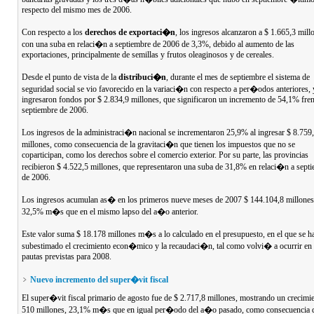
respecto del mismo mes de 2006.
Con respecto a los
derechos de exportaci�n
, los ingresos alcanzaron a $ 1.665,3 mill
con una suba en relaci�n a septiembre de 2006 de 3,3%, debido al aumento de las
exportaciones, principalmente de semillas y frutos oleaginosos y de cereales.
Desde el punto de vista de la
distribuci�n
, durante el mes de septiembre el sistema de
seguridad social se vio favorecido en la variaci�n con respecto a per�odos anteriores,
ingresaron fondos por $ 2.834,9 millones, que significaron un incremento de 54,1% fren
septiembre de 2006.
Los ingresos de la administraci�n nacional se incrementaron 25,9% al ingresar $ 8.759
millones, como consecuencia de la gravitaci�n que tienen los impuestos que no se
coparticipan, como los derechos sobre el comercio exterior. Por su parte, las provincias
recibieron $ 4.522,5 millones, que representaron una suba de 31,8% en relaci�n a sept
de 2006.
Los ingresos acumulan as� en los primeros nueve meses de 2007 $ 144.104,8 millones
32,5% m�s que en el mismo lapso del a�o anterior.
Este valor suma $ 18.178 millones m�s a lo calculado en el presupuesto, en el que se
subestimado el crecimiento econ�mico y la recaudaci�n, tal como volvi� a ocurrir en 
pautas previstas para 2008.
Nuevo incremento del super�vit fiscal
El super�vit fiscal primario de agosto fue de $ 2.717,8 millones, mostrando un crecimi
510 millones, 23,1% m�s que en igual per�odo del a�o pasado, como consecuencia 