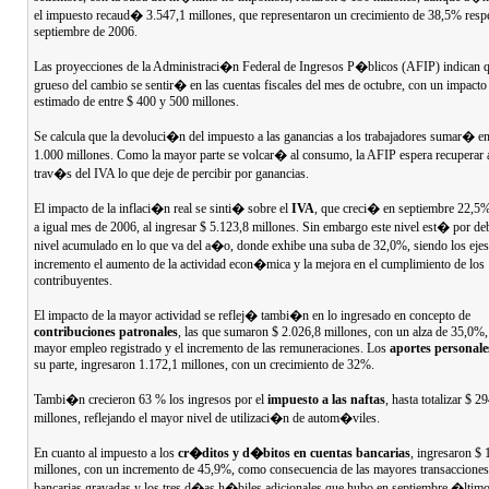
el impuesto recaud� 3.547,1 millones, que representaron un crecimiento de 38,5% resp
septiembre de 2006.
Las proyecciones de la Administraci�n Federal de Ingresos P�blicos (AFIP) indican q
grueso del cambio se sentir� en las cuentas fiscales del mes de octubre, con un impacto
estimado de entre $ 400 y 500 millones.
Se calcula que la devoluci�n del impuesto a las ganancias a los trabajadores sumar� en 
1.000 millones. Como la mayor parte se volcar� al consumo, la AFIP espera recuperar 
trav�s del IVA lo que deje de percibir por ganancias.
El impacto de la inflaci�n real se sinti� sobre el
IVA
, que creci� en septiembre 22,5%
a igual mes de 2006, al ingresar $ 5.123,8 millones. Sin embargo este nivel est� por de
nivel acumulado en lo que va del a�o, donde exhibe una suba de 32,0%, siendo los ejes
incremento el aumento de la actividad econ�mica y la mejora en el cumplimiento de los
contribuyentes.
El impacto de la mayor actividad se reflej� tambi�n en lo ingresado en concepto de
contribuciones patronales
, las que sumaron $ 2.026,8 millones, con un alza de 35,0%,
mayor empleo registrado y el incremento de las remuneraciones. Los
aportes personale
su parte, ingresaron 1.172,1 millones, con un crecimiento de 32%.
Tambi�n crecieron 63 % los ingresos por el
impuesto a las naftas
, hasta totalizar $ 2
millones, reflejando el mayor nivel de utilizaci�n de autom�viles.
En cuanto al impuesto a los
cr�ditos y d�bitos en cuentas bancarias
, ingresaron $ 
millones, con un incremento de 45,9%, como consecuencia de las mayores transacciones
bancarias gravadas y los tres d�as h�biles adicionales que hubo en septiembre �ltim