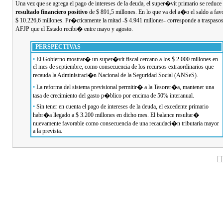
Una vez que se agrega el pago de intereses de la deuda, el super�vit primario se reduce
resultado financiero positivo
de $ 891,5 millones. En lo que va del a�o el saldo a fav
$ 10.226,6 millones. Pr�cticamente la mitad -$ 4.941 millones- corresponde a traspasos
AFJP que el Estado recibi� entre mayo y agosto.
PERSPECTIVAS
•
El Gobierno mostrar� un super�vit fiscal cercano a los $ 2.000 millones en
el mes de septiembre, como consecuencia de los recursos extraordinarios que
recauda la Administraci�n Nacional de la Seguridad Social (ANSeS).
•
La reforma del sistema previsional permitir� a la Tesorer�a, mantener una
tasa de crecimiento del gasto p�blico por encima de 50% interanual.
•
Sin tener en cuenta el pago de intereses de la deuda, el excedente primario
habr�a llegado a $ 3.200 millones en dicho mes. El balance resultar�
nuevamente favorable como consecuencia de una recaudaci�n tributaria mayor
a la prevista.