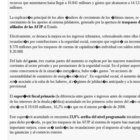
recursos que aumentaron hasta llegar a 16.841 millones y gastos que alcanzaron a 14.12
millones.
La explicaci�n principal de los altos �ndices de crecimiento de los �ltimos meses, es 
crecimiento de los aportes al sistema jubilatorio, generado por la apertura de
traspasos 
afiliados de las AFJP
al Estado.
Efectivamente, se destaca la mejora en los ingresos tributarios, sobresaliendo entre ellos 
recaudaci�n por contribuciones a la seguridad social, concepto que registr� un increm
$ 570 millones por los traspasos de cuentas de capitalizaci�n individual con saldos infe
$ 20.000.
Del lado del
gasto
, tres cuartas partes del aumento se explican por las mayores transfere
corrientes al sector privado y por prestaciones de la seguridad social. En el primer aspec
como consecuencia de la situaci�n energ�tica, hubo m�s gastos "en acciones de
sustentabilidad de suministro de energ�a el�ctrica". En seguridad social, el aumento de
est� asociado a la suba de los haberes, al r�gimen de jubilaci�n anticipada y a la mora
previsional.
El
super�vit fiscal primario
(la diferencia entre gastos e ingresos antes de computar e
de los intereses de la deuda p�blica) acumulado en los primeros ocho meses del a�o s
ubic� en $ 19.618 millones, 16,2% m�s que en el mismo per�odo de 2006.
Este super�vit acumulado se encuentra
23,9% arriba del nivel programado
inicialme
para dicho per�odo, ya que los traspasos de las AFJP al sistema de reparto han marcad
importante mejora, como as� tambi�n las recaudaciones por el impuesto al valor agreg
las ganancias y al comercio exterior.