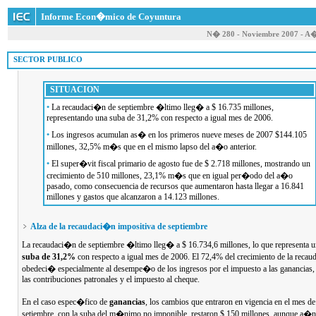
Informe Econ�mico de Coyuntura
N� 280 - Noviembre 2007 - A
 SECTOR PUBLICO
SITUACION
•
La recaudaci�n de septiembre �ltimo lleg� a $ 16.735 millones,
representando una suba de 31,2% con respecto a igual mes de 2006.
•
Los ingresos acumulan as� en los primeros nueve meses de 2007 $144.105
millones, 32,5% m�s que en el mismo lapso del a�o anterior.
•
El super�vit fiscal primario de agosto fue de $ 2.718 millones, mostrando un
crecimiento de 510 millones, 23,1% m�s que en igual per�odo del a�o
pasado, como consecuencia de recursos que aumentaron hasta llegar a 16.841
millones y gastos que alcanzaron a 14.123 millones.
Alza de la recaudaci�n impositiva de septiembre
La recaudaci�n de septiembre �ltimo lleg� a $ 16.734,6 millones, lo que representa 
suba de 31,2%
con respecto a igual mes de 2006. El 72,4% del crecimiento de la reca
obedeci� especialmente al desempe�o de los ingresos por el impuesto a las ganancias,
las contribuciones patronales y el impuesto al cheque.
En el caso espec�fico de
ganancias
, los cambios que entraron en vigencia en el mes de
setiembre, con la suba del m�nimo no imponible, restaron $ 150 millones, aunque a�