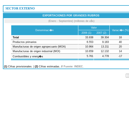
 SECTOR EXTERNO
EXPORTACIONES POR GRANDES RUBROS
(Enero - Septiembre) (millones de u$s)
Valor
Denominaci�n
Variaci�n (%)
2006 (1)
2007 (2)
Total
33.938
39.304
16
Productos primarios
6.553
9.183
40
Manufacturas de origen agropecuario (MOA)
10.964
13.211
20
Manufacturas de origen industrial (MOI)
10.659
12.132
14
5.761
4.778
-17
Combustibles y energ�a
(1)
Cifras provisionales. |
(2)
Cifras estimadas. //
Fuente: INDEC.