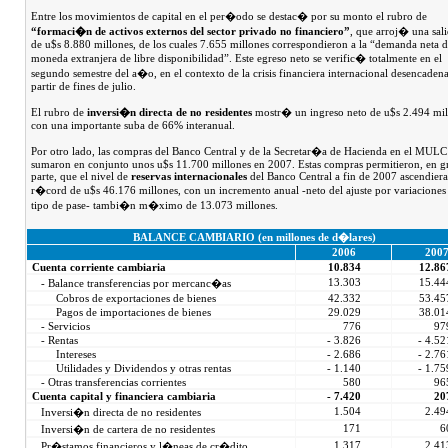
Entre los movimientos de capital en el per�odo se destac� por su monto el rubro de
“formaci�n de activos externos del sector privado no financiero”
, que arroj� una sali
de u$s 8.880 millones, de los cuales 7.655 millones correspondieron a la “demanda neta 
moneda extranjera de libre disponibilidad”. Este egreso neto se verific� totalmente en el
segundo semestre del a�o, en el contexto de la crisis financiera internacional desencaden
partir de fines de julio.
El rubro de
inversi�n directa de no residentes
mostr� un ingreso neto de u$s 2.494 mil
con una importante suba de 66% interanual.
Por otro lado, las compras del Banco Central y de la Secretar�a de Hacienda en el MULC
sumaron en conjunto unos u$s 11.700 millones en 2007. Estas compras permitieron, en g
parte, que el nivel de
reservas internacionales
del Banco Central a fin de 2007 ascendiera
r�cord de u$s 46.176 millones, con un incremento anual -neto del ajuste por variaciones
tipo de pase- tambi�n m�ximo de 13.073 millones.
BALANCE CAMBIARIO (en millones de d�lares)
2006
200
Cuenta corriente cambiaria
10.834
12.86
13.303
15.44
- Balance transferencias por mercanc�as
Cobros de exportaciones de bienes
42.332
53.45
Pagos de importaciones de bienes
29.029
38.01
- Servicios
776
97
- Rentas
- 3.826
- 4.52
Intereses
- 2.686
- 2.76
Utilidades y Dividendos y otras rentas
- 1.140
- 1.75
- Otras transferencias corrientes
580
96
Cuenta capital y financiera cambiaria
- 7.420
20
1.504
2.49
Inversi�n directa de no residentes
171
6
Inversi�n de cartera de no residentes
1.317
2.41
Pr�stamos financieros y l�neas de cr�dito