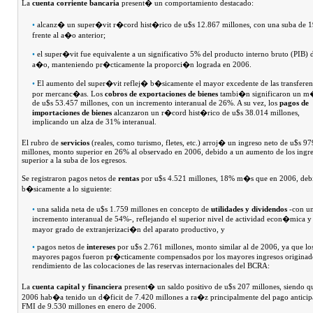
La
cuenta corriente bancaria
present� un comportamiento destacado:
•
alcanz� un super�vit r�cord hist�rico de u$s 12.867 millones, con una suba de 
frente al a�o anterior;
•
el super�vit fue equivalente a un significativo 5% del producto interno bruto (PIB) 
a�o, manteniendo pr�cticamente la proporci�n lograda en 2006.
•
El aumento del super�vit reflej� b�sicamente el mayor excedente de las transferen
por mercanc�as. Los
cobros de exportaciones de bienes
tambi�n significaron un 
de u$s 53.457 millones, con un incremento interanual de 26%. A su vez, los
pagos de
importaciones de bienes
alcanzaron un r�cord hist�rico de u$s 38.014 millones,
implicando un alza de 31% interanual.
El rubro de
servicios
(reales, como turismo, fletes, etc.) arroj� un ingreso neto de u$s 97
millones, monto superior en 26% al observado en 2006, debido a un aumento de los ingr
superior a la suba de los egresos.
Se registraron pagos netos de
rentas
por u$s 4.521 millones, 18% m�s que en 2006, deb
b�sicamente a lo siguiente:
•
una salida neta de u$s 1.759 millones en concepto de
utilidades y dividendos
-con u
incremento interanual de 54%-, reflejando el superior nivel de actividad econ�mica y 
mayor grado de extranjerizaci�n del aparato productivo, y
•
pagos netos de
intereses
por u$s 2.761 millones, monto similar al de 2006, ya que lo
mayores pagos fueron pr�cticamente compensados por los mayores ingresos originado
rendimiento de las colocaciones de las reservas internacionales del BCRA:
La
cuenta capital y financiera
present� un saldo positivo de u$s 207 millones, siendo q
2006 hab�a tenido un d�ficit de 7.420 millones a ra�z principalmente del pago anticip
FMI de 9.530 millones en enero de 2006.