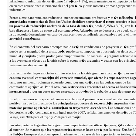
inflacionario minorista de los �ltimos 17 a�os (4,1%), seguramente por el impacto de la
crecientes cotizaciones internacionales del petr�leo y otras materias primas agropecuarias
industriales.
Frente a este panorama contradictorio -menor crecimiento productivo y m�s inflaci�n-
autoridades monetarias de Estados Unidos decidieron priorizar el riesgo recesivo e ini
un proceso de reducci�n acelerada de la tasa de inter�s
, desde 5,25% a 3,0%, con la 
baja dispuesta a fines de enero del corriente a�o. Adem�s, no se descarta que pueda con
la trayectoria descendente, en caso de aparecer nuevos indicadores negativos sobre el nive
actividad econ�mica.
En el contexto del escenario descripto nadie est� en condiciones de proyectar cu�n pro
puede ser la magnitud de la crisis, cu�l puede ser su impacto en otras regiones de la e
mundial y cu�nto puede prolongarse temporalmente. En tal caso, la pregunta relevante se
a los eventuales efectos de la crisis sobre la econom�a argentina y cuales son los principa
instrumentos de contenci�n.
Los factores de riesgo asociados con los efectos de la crisis guardan vinculaci�n, por un 
con una eventual contracci�n del comercio mundial, que afecte las exportaciones arg
tanto por un menor volumen colocado como por una ca�da en las cotizaciones de las
commodities agr�colas. Por el otro, con
restricciones crecientes al acceso al financiami
internacional
o por un costo mayor expresado a trav�s de la suba de la tasa de riesgo-p
En el primer caso -con eje en el comercio exterior- el panorama se visualiza relativamente
positivo, ya que los precios de
los principales productos de exportaci�n argentina -las
materias primas agr�colas- contin�an su trayectoria ascendente.
Las cotizaciones de
del corriente a�o comparadas con igual mes de 2007, reflejan incrementos de m�s de 7
la soja, casi 90% para el trigo y 25% para el ma�z.
Por otra parte, la Argentina ha logrado una importante diversificaci�n geogr�fica de sus
al exterior, de manera que las regiones m�s afectadas hasta aqu� por la crisis -Estados 
la Uni�n Europea- absorben aproximadamente un cuarto de las exportaciones totales, al 