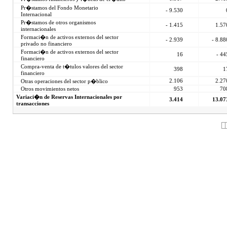
Pr�stamos del Fondo Monetario
- 9.530
Internacional
Pr�stamos de otros organismos
- 1.415
1.57
internacionales
Formaci�n de activos externos del sector
- 2.939
- 8.88
privado no financiero
Formaci�n de activos externos del sector
16
- 44
financiero
Compra-venta de t�tulos valores del sector
398
1
financiero
2.106
2.27
Otras operaciones del sector p�blico
Otros movimientos netos
953
70
Variaci�n de Reservas Internacionales por
3.414
13.07
transacciones