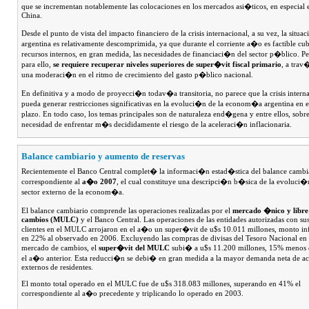
que se incrementan notablemente las colocaciones en los mercados asi�ticos, en especial 
China.
Desde el punto de vista del impacto financiero de la crisis internacional, a su vez, la situa
argentina es relativamente descomprimida, ya que durante el corriente a�o es factible cub
recursos internos, en gran medida, las necesidades de financiaci�n del sector p�blico. Pe
para ello,
se requiere recuperar niveles superiores de super�vit fiscal primario
, a trav
una moderaci�n en el ritmo de crecimiento del gasto p�blico nacional.
En definitiva y a modo de proyecci�n todav�a transitoria, no parece que la crisis intern
pueda generar restricciones significativas en la evoluci�n de la econom�a argentina en e
plazo. En todo caso, los temas principales son de naturaleza end�gena y entre ellos, sobre
necesidad de enfrentar m�s decididamente el riesgo de la aceleraci�n inflacionaria.
Balance cambiario y aumento de reservas
Recientemente el Banco Central complet� la informaci�n estad�stica del balance cambi
correspondiente al
a�o 2007
, el cual constituye una descripci�n b�sica de la evoluci�
sector externo de la econom�a.
El balance cambiario comprende las operaciones realizadas por el
mercado �nico y libre
cambios (MULC)
y el Banco Central. Las operaciones de las entidades autorizadas con su
clientes en el MULC arrojaron en el a�o un super�vit de u$s 10.011 millones, monto inf
en 22% al observado en 2006. Excluyendo las compras de divisas del Tesoro Nacional en 
mercado de cambios, el
super�vit del MULC
subi� a u$s 11.200 millones, 15% menos 
el a�o anterior. Esta reducci�n se debi� en gran medida a la mayor demanda neta de ac
externos de residentes.
El monto total operado en el MULC fue de u$s 318.083 millones, superando en 41% el
correspondiente al a�o precedente y triplicando lo operado en 2003.