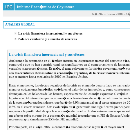
Informe Econ�mico de Coyuntura
N� 282 - Enero 2008 - A
 ANALISIS GLOBAL
La crisis financiera internacional y sus efectos
Balance cambiario y aumento de reservas
La crisis financiera internacional y sus efectos
Analizando lo acontecido en el �mbito interno en los primeros tramos del corriente a�o,
comprueba que no han ocurrido cambios significativos en el comportamiento de las princ
variables macroecon�micas. Es m�s, el tema relevante en la visi�n coyuntural est� vi
con
los eventuales efectos sobre la econom�a argentina, de la crisis financiera interna
que se iniciara hacia mediados de 2007 en Estados Unidos.
Hasta el momento, los efectos negativos de la crisis en el mundo desarrollado se han tradu
menores cotizaciones burs�tiles, ca�da en el valor de los inmuebles y, como consecuenc
desmejora en los balances de los bancos, especialmente de los m�s expuestos al cr�dito
hipotecario. Al mismo tiempo, se observ� una fuerte desaceleraci�n en el ritmo de crec
de la econom�a estadounidense, que baj� de 4,9% interanual en el tercer trimestre de 2
0,6% en el cuarto trimestre. Esta evoluci�n est� generando una significativa preocupa
respecto a la posibilidad de que la econom�a de Estados Unidos entre en una etapa reces
sus efectos sobre el resto de la econom�a mundial (recordar que el PIB de Estados Unido
representa aproximadamente 25% del PIB mundial).
Por otra parte, en el a�o 2007 la econom�a estadounidense registr� el mayor nivel