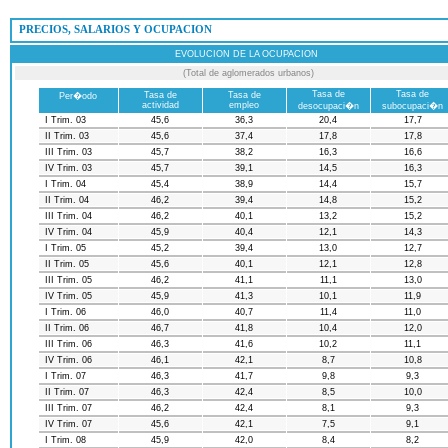
 PRECIOS, SALARIOS Y OCUPACION
EVOLUCION DE LA OCUPACION
(Total de aglomerados urbanos)
Tasa de
Tasa de
Tasa de
Tasa de
Per�odo
actividad
empleo
desocupaci�n
subocupaci�n
I Trim. 03
45,6
36,3
20,4
17,7
II Trim. 03
45,6
37,4
17,8
17,8
III Trim. 03
45,7
38,2
16,3
16,6
IV Trim. 03
45,7
39,1
14,5
16,3
I Trim. 04
45,4
38,9
14,4
15,7
II Trim. 04
46,2
39,4
14,8
15,2
III Trim. 04
46,2
40,1
13,2
15,2
IV Trim. 04
45,9
40,4
12,1
14,3
I Trim. 05
45,2
39,4
13,0
12,7
II Trim. 05
45,6
40,1
12,1
12,8
III Trim. 05
46,2
41,1
11,1
13,0
IV Trim. 05
45,9
41,3
10,1
11,9
I Trim. 06
46,0
40,7
11,4
11,0
II Trim. 06
46,7
41,8
10,4
12,0
III Trim. 06
46,3
41,6
10,2
11,1
IV Trim. 06
46,1
42,1
8,7
10,8
I Trim. 07
46,3
41,7
9,8
9,3
II Trim. 07
46,3
42,4
8,5
10,0
III Trim. 07
46,2
42,4
8,1
9,3
IV Trim. 07
45,6
42,1
7,5
9,1
I Trim. 08
45,9
42,0
8,4
8,2