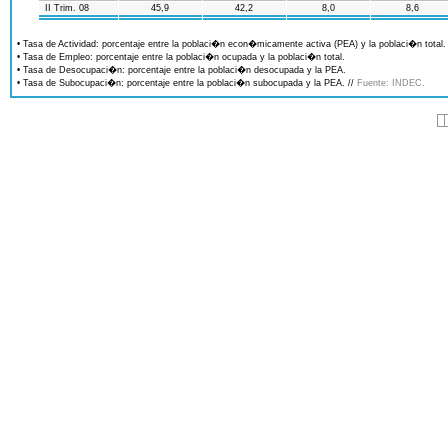
II Trim. 08
45,9
42,2
8,0
8,6
• Tasa de Actividad: porcentaje entre la poblaci�n econ�micamente activa (PEA) y la poblaci�n total.
• Tasa de Empleo: porcentaje entre la poblaci�n ocupada y la poblaci�n total.
• Tasa de Desocupaci�n: porcentaje entre la poblaci�n desocupada y la PEA.
• Tasa de Subocupaci�n: porcentaje entre la poblaci�n subocupada y la PEA. //
Fuente: INDEC.