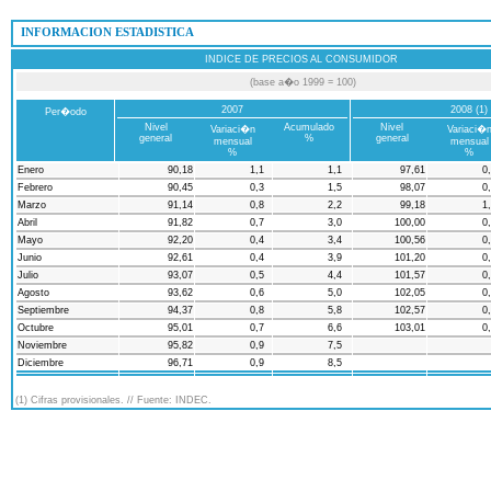
 INFORMACION ESTADISTICA
INDICE DE PRECIOS AL CONSUMIDOR
(base a�o 1999 = 100)
2007
2008 (1)
Per�odo
Nivel
Acumulado
Nivel
Variaci�n
Variaci�
general
%
general
mensual
mensual
%
%
Enero
90,18
1,1
1,1
97,61
0
Febrero
90,45
0,3
1,5
98,07
0
Marzo
91,14
0,8
2,2
99,18
1
Abril
91,82
0,7
3,0
100,00
0
Mayo
92,20
0,4
3,4
100,56
0
Junio
92,61
0,4
3,9
101,20
0
Julio
93,07
0,5
4,4
101,57
0
Agosto
93,62
0,6
5,0
102,05
0
Septiembre
94,37
0,8
5,8
102,57
0
Octubre
95,01
0,7
6,6
103,01
0
Noviembre
95,82
0,9
7,5
Diciembre
96,71
0,9
8,5
(1) Cifras provisionales. // Fuente: INDEC.