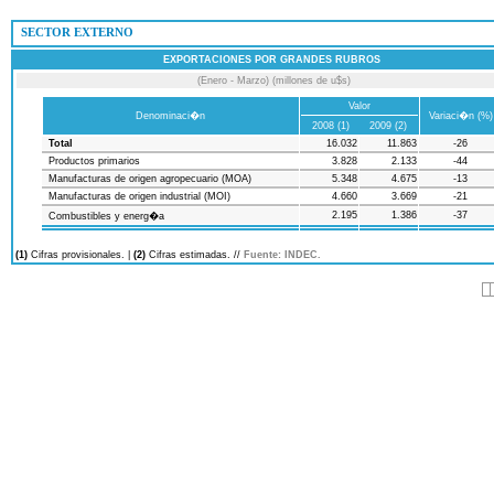
 SECTOR EXTERNO
EXPORTACIONES POR GRANDES RUBROS
(Enero - Marzo) (millones de u$s)
Valor
Denominaci�n
Variaci�n (%)
2008 (1)
2009 (2)
Total
16.032
11.863
-26
Productos primarios
3.828
2.133
-44
Manufacturas de origen agropecuario (MOA)
5.348
4.675
-13
Manufacturas de origen industrial (MOI)
4.660
3.669
-21
2.195
1.386
-37
Combustibles y energ�a
(1)
Cifras provisionales. |
(2)
Cifras estimadas. //
Fuente: INDEC.