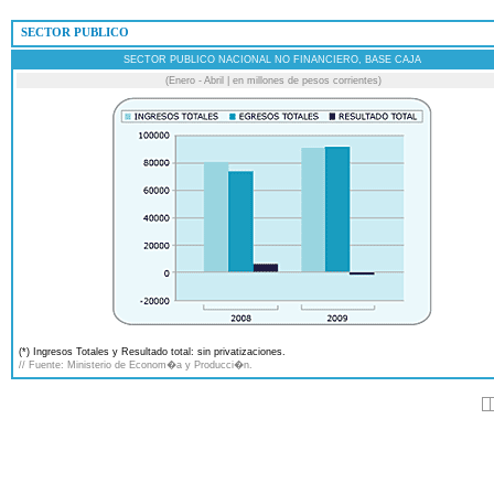
 SECTOR PUBLICO
SECTOR PUBLICO NACIONAL NO FINANCIERO, BASE CAJA
(Enero - Abril | en millones de pesos corrientes)
(*) Ingresos Totales y Resultado total: sin privatizaciones.
// Fuente: Ministerio de Econom�a y Producci�n.