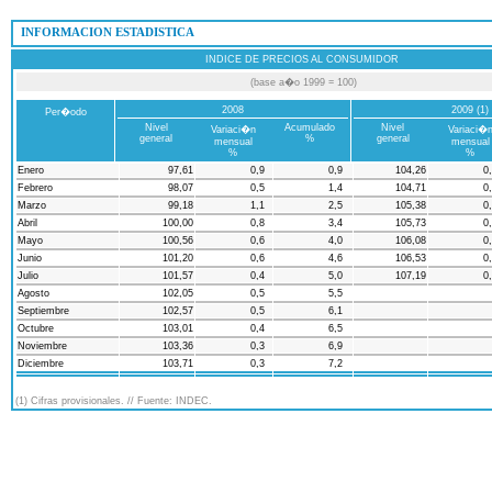
 INFORMACION ESTADISTICA
INDICE DE PRECIOS AL CONSUMIDOR
(base a�o 1999 = 100)
2008
2009 (1)
Per�odo
Nivel
Acumulado
Nivel
Variaci�n
Variaci�
general
%
general
mensual
mensual
%
%
Enero
97,61
0,9
0,9
104,26
0
Febrero
98,07
0,5
1,4
104,71
0
Marzo
99,18
1,1
2,5
105,38
0
Abril
100,00
0,8
3,4
105,73
0
Mayo
100,56
0,6
4,0
106,08
0
Junio
101,20
0,6
4,6
106,53
0
Julio
101,57
0,4
5,0
107,19
0
Agosto
102,05
0,5
5,5
Septiembre
102,57
0,5
6,1
Octubre
103,01
0,4
6,5
Noviembre
103,36
0,3
6,9
Diciembre
103,71
0,3
7,2
(1) Cifras provisionales. // Fuente: INDEC.