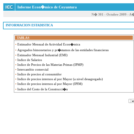
Informe Econ�mico de Coyuntura
N� 301 - Octubre 2009 - A
 INFORMACION ESTADISTICA
TABLAS
•
Estimador Mensual de Actividad Econ�mica
•
Agregados bimonetarios y pr�stamos de las entidades financieras
•
Estimador Mensual Industrial (EMI)
•
Indice de Salarios
•
Indice de Precios de las Materias Primas (IPMP)
•
Intercambio comercial
•
Indice de precios al consumidor
•
Indice de precios internos al por Mayor (a nivel desagregado)
•
Indice de precios internos al por Mayor (IPIM)
•
Indice del Costo de la Construcci�n