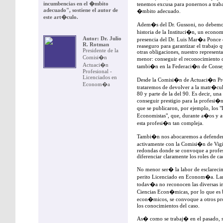
incumbencias en el �mbito
tenemos excusa para ponernos a traba
adecuado", sostiene el autor de
�mbito adecuado.
este art�culo.
Adem�s del Dr. Gussoni, no debemos 
historia de la Instituci�n, un econom
Autor:
Dr. Julio
presencia del Dr. Luis Mar�a Ponce 
R. Rotman
reaseguro para garantizar el trabajo
Presidente de la
otras obligaciones, nuestro represent
Comisi�n
menor: conseguir el reconocimiento d
Actuaci�n
tambi�n en la Federaci�n de Consej
Profesional -
Licenciados en
Desde la Comisi�n de Actuaci�n Pr
Econom�a
trataremos de devolver a la matr�cu
80 y parte de la del 90. Es decir, una
conseguir prestigio para la profesi�
que se publicaron, por ejemplo, los
Economistas", que, durante a�os y 
esta profesi�n tan compleja.
Tambi�n nos abocaremos a defender e
activamente con la Comisi�n de Vig
redondas donde se convoque a profesi
diferenciar claramente los roles de c
No menor ser� la labor de esclarecimi
perito Licenciado en Econom�a. Lam
todav�a no reconocen las diversas i
Ciencias Econ�micas, por lo que es ba
econ�micos, se convoque a otros pro
los conocimientos del caso.
As� como se trabaj� en el pasado, s