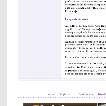
profesionales, los economistas sean s
Memorias de las Sociedades, especial
p�blica, tambi�n deber�an contar c
Econom�a.
La agenda necesaria
Adem�s de los Congresos Acad�mico
orgullo para el Consejo, deber� enca
de simposios, donde los economistas p
a los problemas del pa�s como a los
Asimismo, colaboraremos con el Cons
presencia institucional en la socieda
discusi�n y la propuesta. El pa�s vi
como los economistas pueden aportar 
En definitiva, llegan mejores tiempos
Si usted es economista matriculado, 
de Actuaci�n Profesional. Si todav
ac�rquese a nosotros igual y no tard
hora del economista en el Consejo Pr
Volver
|
P�gina Inicio
|
Publicaciones
|
Distri