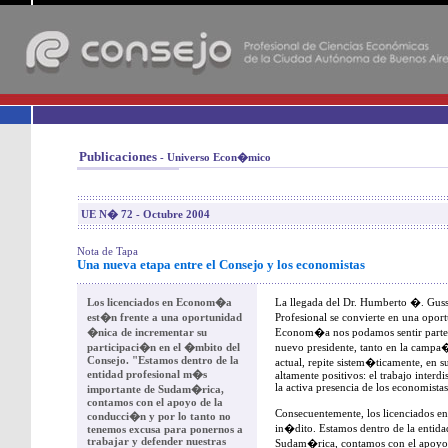
-
Publicaciones
- Universo Econ�mico
UE N� 72 - Octubre 2004
Nota de Tapa
Una nueva etapa entre el Consejo y los economistas
Los licenciados en Econom�a
La llegada del Dr. Humberto �. Gusso
est�n frente a una oportunidad
Profesional se convierte en una opor
�nica de incrementar su
Econom�a nos podamos sentir parte in
participaci�n en el �mbito del
nuevo presidente, tanto en la campa
Consejo. "Estamos dentro de la
actual, repite sistem�ticamente, en s
entidad profesional m�s
altamente positivos: el trabajo interdi
la activa presencia de los economistas
importante de Sudam�rica,
contamos con el apoyo de la
Consecuentemente, los licenciados
conducci�n y por lo tanto no
in�dito. Estamos dentro de la entid
tenemos excusa para ponernos a
trabajar y defender nuestras
Sudam�rica, contamos con el apoyo 