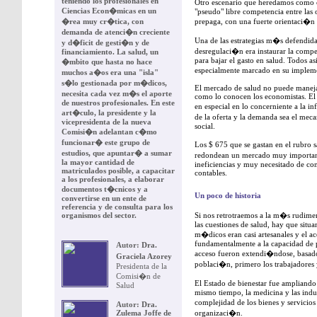
teniendo los profesionales en
Otro escenario que heredamos como c
Ciencias Econ�micas en un
"pseudo" libre competencia entre las 
�rea muy cr�tica, con
prepaga, con una fuerte orientaci�n d
demanda de atenci�n creciente
Una de las estrategias m�s defendi
y d�ficit de gesti�n y de
desregulaci�n era instaurar la comp
financiamiento. La salud, un
para bajar el gasto en salud. Todos asi
�mbito que hasta no hace
especialmente marcado en su imple
muchos a�os era una "isla"
s�lo gestionada por m�dicos,
El mercado de salud no puede manejar
necesita cada vez m�s el aporte
como lo conocen los economistas. El 
de nuestros profesionales. En este
en especial en lo concerniente a la 
art�culo, la presidente y la
de la oferta y la demanda sea el me
vicepresidenta de la nueva
social.
Comisi�n adelantan c�mo
funcionar� este grupo de
Los $ 675 que se gastan en el rubro 
estudios, que apuntar� a sumar
redondean un mercado muy importan
la mayor cantidad de
ineficiencias y muy necesitado de con
matriculados posible, a capacitar
contables.
a los profesionales, a elaborar
documentos t�cnicos y a
Un poco de historia
convertirse en un ente de
referencia y de consulta para los
organismos del sector.
Si nos retrotraemos a la m�s rudime
las cuestiones de salud, hay que situ
m�dicos eran casi artesanales y el ac
fundamentalmente a la capacidad de p
Autor:
Dra.
acceso fueron extendi�ndose, basados
Graciela Azorey
poblaci�n, primero los trabajadores 
Presidenta de la
Comisi�n de
El Estado de bienestar fue ampliando
Salud
mismo tiempo, la medicina y las indu
complejidad de los bienes y servicio
Autor:
Dra.
Zulema Joffe de
organizaci�n.