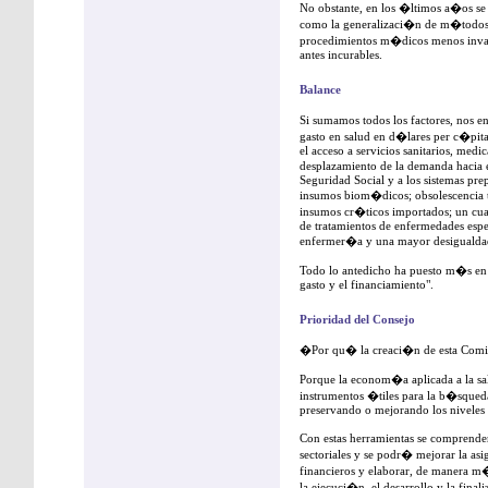
No obstante, en los �ltimos a�os se 
como la generalizaci�n de m�todos 
procedimientos m�dicos menos invas
antes incurables.
Balance
Si sumamos todos los factores, nos 
gasto en salud en d�lares per c�pita
el acceso a servicios sanitarios, medi
desplazamiento de la demanda hacia el
Seguridad Social y a los sistemas pr
insumos biom�dicos; obsolescencia 
insumos cr�ticos importados; un cua
de tratamientos de enfermedades espec
enfermer�a y una mayor desigualdad 
Todo lo antedicho ha puesto m�s en ev
gasto y el financiamiento".
Prioridad del Consejo
�Por qu� la creaci�n de esta Com
Porque la econom�a aplicada a la s
instrumentos �tiles para la b�squeda
preservando o mejorando los niveles
Con estas herramientas se comprender
sectoriales y se podr� mejorar la asi
financieros y elaborar, de manera m�
la ejecuci�n, el desarrollo y la fin