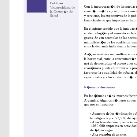
Feldman
Con la incorporaci�n de las nuevas 
Vicepresidenta de
atenci�n m�dica y se produce una te
la Comisi�n de
Salud
y servicios, las expectativas de la po
financiamiento que impactan en la pre
En el mismo sentido que la innovaci
epidemiolog�a y el aumento en la exp
gastos. Se van acumulando las necesid
multiplicaci�n de los conflictos, una
entre la demanda individual y la dem
As�, se establece un conflicto entre 
la horizontal, entre la concentraci�n
no) de democratizar el acceso a los c
econ�mica puede contribuir a la pr
favorecer la posibilidad de trabajar, 
agua potable y a los cuidados m�dic
N�meros elocuentes
En los �ltimos a�os, muchos factores
Argentina. Algunos n�meros sirven pa
que nos enfrentamos:
•
Aumento de los �ndices de pobr
la indigencia y el 57,5 %, debaj
•
Altas tasas de desempleo e inc
1.060.000 empresas en actividad,
de �l, en negro.
•
Alta evasi�n de aportes.