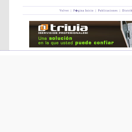
Volver
|
P�gina Inicio
|
Publicaciones
|
Distri