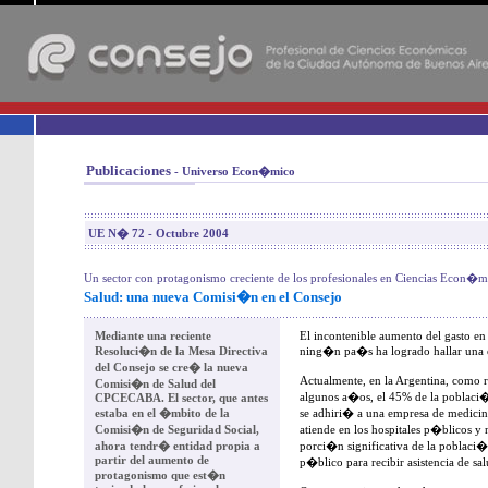
-
Publicaciones
- Universo Econ�mico
UE N� 72 - Octubre 2004
Un sector con protagonismo creciente de los profesionales en Ciencias Econ�m
Salud: una nueva Comisi�n en el Consejo
Mediante una reciente
El incontenible aumento del gasto en
Resoluci�n de la Mesa Directiva
ning�n pa�s ha logrado hallar una e
del Consejo se cre� la nueva
Actualmente, en la Argentina, como r
Comisi�n de Salud del
algunos a�os, el 45% de la poblaci�n
CPCECABA. El sector, que antes
estaba en el �mbito de la
se adhiri� a una empresa de medicin
Comisi�n de Seguridad Social,
atiende en los hospitales p�blicos y
ahora tendr� entidad propia a
porci�n significativa de la poblaci�n
partir del aumento de
p�blico para recibir asistencia de sal
protagonismo que est�n