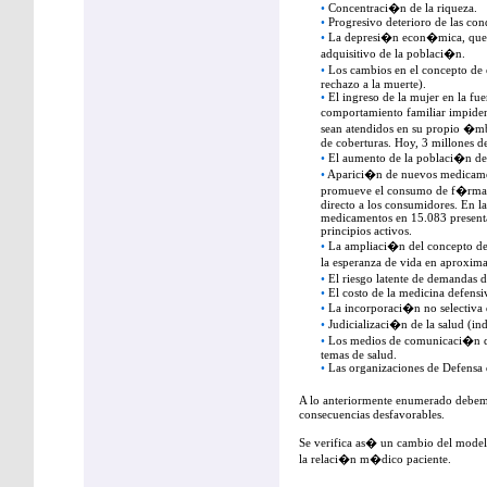
•
Concentraci�n de la riqueza.
•
Progresivo deterioro de las cond
•
La depresi�n econ�mica, que 
adquisitivo de la poblaci�n.
•
Los cambios en el concepto de
rechazo a la muerte).
•
El ingreso de la mujer en la fue
comportamiento familiar impide
sean atendidos en su propio �m
de coberturas. Hoy, 3 millones 
•
El aumento de la poblaci�n de
•
Aparici�n de nuevos medicament
promueve el consumo de f�rmac
directo a los consumidores. En l
medicamentos en 15.083 present
principios activos.
•
La ampliaci�n del concepto de 
la esperanza de vida en aproxi
•
El riesgo latente de demandas 
•
El costo de la medicina defensi
•
La incorporaci�n no selectiv
•
Judicializaci�n de la salud (in
•
Los medios de comunicaci�n q
temas de salud.
•
Las organizaciones de Defensa
A lo anteriormente enumerado debem
consecuencias desfavorables.
Se verifica as� un cambio del mode
la relaci�n m�dico paciente.