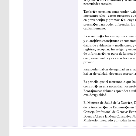
necesidades sociales.
Tambi�n permiten comprender, valori
intertemporales –gastos presentes que
en prevenci�n y promoci�n, cuya m
precisi�n para poder diferenciar los
capital humano.
La econom�a hace su aporte al reco
y el an�lisis econ�mico es sumament
datos, de evidencias y mediciones, y 
registrar, recopilar, investigar y en
de informaci�n es parte de la meto
comportamientos y calcular las nece
privado.
Para poder hablar de equidad en el a
hablar de calidad, debemos acercar l
Es por ello que el matrimonio que h
convirti� en una necesidad: los profes
Econ�micas debimos aprender a tra
esta desigualdad.
El Ministro de Salud de la Naci�n
de la Asociaci�n de Econom�a en Sal
Consejo Profesional de Ciencias E
Buenos Aires a la Mesa Consultiva N
Ministerio, integrado por todas las en