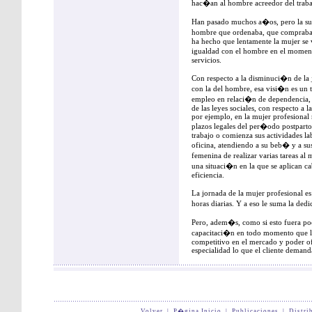
hac�an al hombre acreedor del trab
Han pasado muchos a�os, pero la s
hombre que ordenaba, que compraba 
ha hecho que lentamente la mujer se 
igualdad con el hombre en el momen
servicios.
Con respecto a la disminuci�n de la 
con la del hombre, esa visi�n es un ta
empleo en relaci�n de dependencia,
de las leyes sociales, con respecto a l
por ejemplo, en la mujer profesional
plazos legales del per�odo postparto,
trabajo o comienza sus actividades la
oficina, atendiendo a su beb� y a sus
femenina de realizar varias tareas a
una situaci�n en la que se aplican ca
eficiencia.
La jornada de la mujer profesional 
horas diarias. Y a eso le suma la ded
Pero, adem�s, como si esto fuera poc
capacitaci�n en todo momento que le
competitivo en el mercado y poder o
especialidad lo que el cliente demand
Volver
|
P�gina Inicio
|
Publicaciones
|
Distri