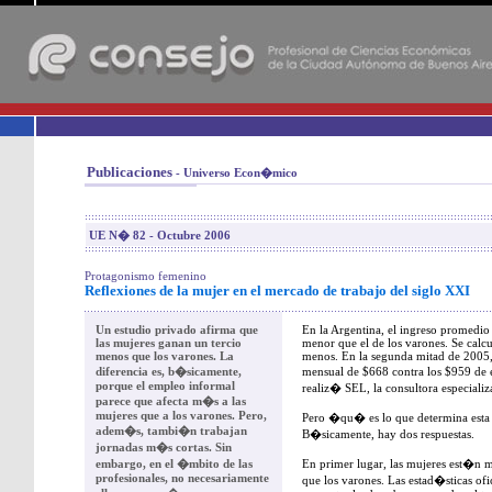
-
Publicaciones
- Universo Econ�mico
UE N� 82 - Octubre 2006
Protagonismo femenino
Reflexiones de la mujer en el mercado de trabajo del siglo XXI
Un estudio privado afirma que
En la Argentina, el ingreso promedio
las mujeres ganan un tercio
menor que el de los varones. Se cal
menos que los varones. La
menos. En la segunda mitad de 2005,
diferencia es, b�sicamente,
mensual de $668 contra los $959 de e
porque el empleo informal
realiz� SEL, la consultora especializ
parece que afecta m�s a las
mujeres que a los varones. Pero,
Pero �qu� es lo que determina esta 
adem�s, tambi�n trabajan
B�sicamente, hay dos respuestas.
jornadas m�s cortas. Sin
embargo, en el �mbito de las
En primer lugar, las mujeres est�n
profesionales, no necesariamente
que los varones. Las estad�sticas ofi