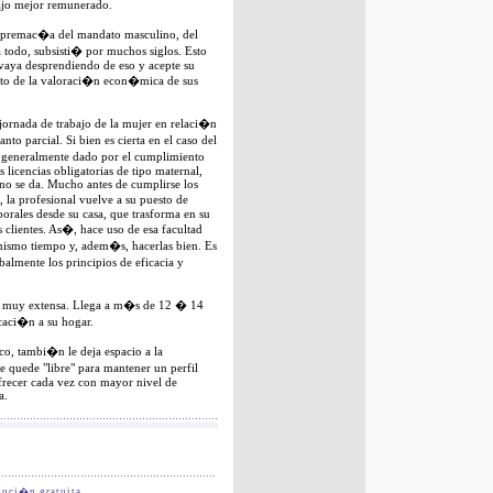
ajo mejor remunerado.
upremac�a del mandato masculino, del
todo, subsisti� por muchos siglos. Esto
vaya desprendiendo de eso y acepte su
to de la valoraci�n econ�mica de sus
jornada de trabajo de la mujer en relaci�n
nto parcial. Si bien es cierta en el caso del
 generalmente dado por el cumplimiento
as licencias obligatorias de tipo maternal,
 no se da. Mucho antes de cumplirse los
 la profesional vuelve a su puesto de
borales desde su casa, que trasforma en su
 clientes. As�, hace uso de esa facultad
l mismo tiempo y, adem�s, hacerlas bien. Es
balmente los principios de eficacia y
es muy extensa. Llega a m�s de 12 � 14
icaci�n a su hogar.
o, tambi�n le deja espacio a la
 quede "libre" para mantener un perfil
frecer cada vez con mayor nivel de
a.
buci�n gratuita