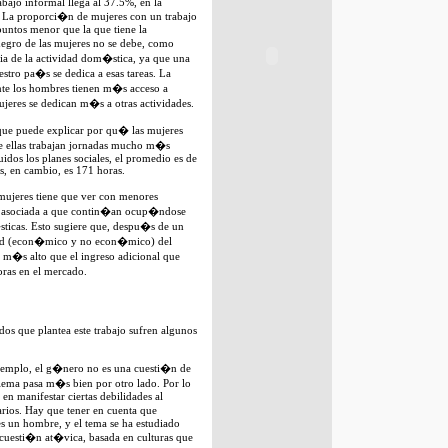
bajo informal llega al 37.5%, en la
 La proporci�n de mujeres con un trabajo
puntos menor que la que tiene la
negro de las mujeres no se debe, como
ia de la actividad dom�stica, ya que una
stro pa�s se dedica a esas tareas. La
te los hombres tienen m�s acceso a
mujeres se dedican m�s a otras actividades.
que puede explicar por qu� las mujeres
e ellas trabajan jornadas mucho m�s
uidos los planes sociales, el promedio es de
s, en cambio, es 171 horas.
mujeres tiene que ver con menores
� asociada a que contin�an ocup�ndose
sticas. Esto sugiere que, despu�s de un
idad (econ�mico y no econ�mico) del
 m�s alto que el ingreso adicional que
ras en el mercado.
os que plantea este trabajo sufren algunos
 ejemplo, el g�nero no es una cuesti�n de
lema pasa m�s bien por otro lado. Por lo
en manifestar ciertas debilidades al
arios. Hay que tener en cuenta que
es un hombre, y el tema se ha estudiado
 cuesti�n at�vica, basada en culturas que