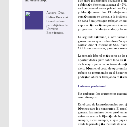
ello ocurre as�.
que entre los hombres ocupados el tra
poblaci�n femenina alcanza el 49%.
en blanco en el sector privado es 15 
poblaci�n masculina. El trabajo en 
Autora:
Dra.
com�nmente se piensa, a la incidenc
Celina Boccazzi
de cada 6 mujeres que trabajan en nue
Coordinadora
period�stica de
explicaci�n est� en que sencillamen
Universo
programas oficiales (sociales) y las 
Econ�mico.
En segundo t�rmino, el otro factor 
ganan menos que los hombres "es qu
cortas", dice el informe de SEL. Excl
121 horas mensuales; para los varone
La jornada laboral m�s corta de las 
oportunidades, pero sobre todo est
de la mayor parte de las tareas dom�
cierto l�mite, el costo de oportun
trabajo no remunerado en el hogar es
podr�an obtener trabajando m�s ho
Universo profesional
Sin embargo, los argumentos esgrimid
contratiempos.
En el caso de las profesionales, por
l�mites para los honorarios. El prob
general, las mujeres tienen problemas 
enfrentarse con la fijaci�n de honor
siempre, o casi siempre, el que paga 
desde la psicolog�a. Se trata de una