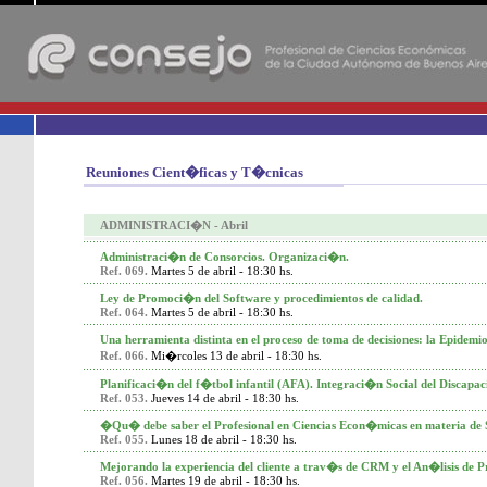
-
Reuniones Cient�ficas y T�cnicas
ADMINISTRACI�N - Abril
Administraci�n de Consorcios. Organizaci�n.
Ref. 069.
Martes 5 de abril - 18:30 hs.
Ley de Promoci�n del Software y procedimientos de calidad.
Ref. 064.
Martes 5 de abril - 18:30 hs.
Una herramienta distinta en el proceso de toma de decisiones: la Epidem
Ref. 066.
Mi�rcoles 13 de abril - 18:30 hs.
Planificaci�n del f�tbol infantil (AFA). Integraci�n Social del Discapac
Ref. 053.
Jueves 14 de abril - 18:30 hs.
�Qu� debe saber el Profesional en Ciencias Econ�micas en materia de 
Ref. 055.
Lunes 18 de abril - 18:30 hs.
Mejorando la experiencia del cliente a trav�s de CRM y el An�lisis de P
Ref. 056.
Martes 19 de abril - 18:30 hs.