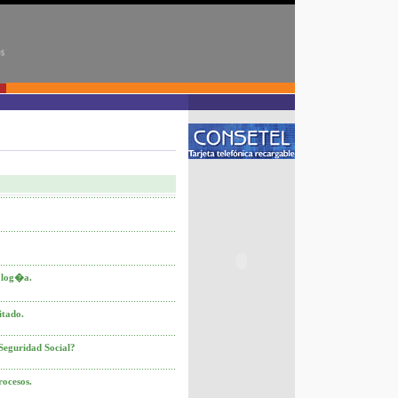
iolog�a.
itado.
Seguridad Social?
rocesos.