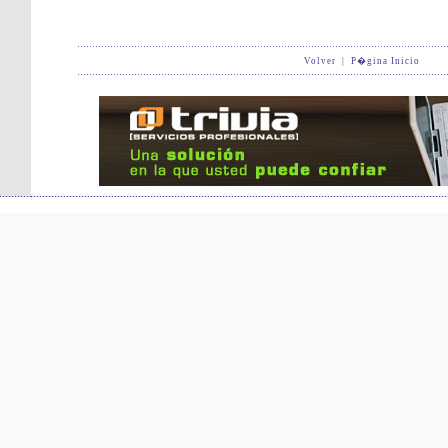
Volver
|
P�gina Inicio