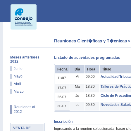
Reuniones Cient�ficas y T�cnicas
Meses anteriores
Listado de actividades programadas
2012
Junio
Fecha
Día
Hora
Título
Mayo
Mi
09:00
Actualidad Tributa
11/07
Abril
Ma
18:30
Talleres de Prácti
17/07
Marzo
Ju
18:30
Ciclo de Procedim
26/07
Lu
09:30
Novedades Salaria
30/07
Reuniones al
2012
Inscripción
VENTA DE
Ingresando a la reunión seleccionada, hacer cli