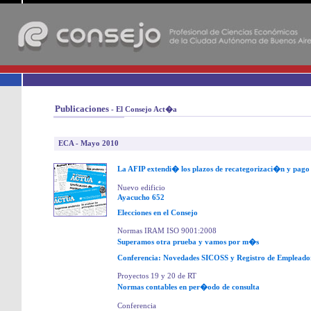
-
Publicaciones
- El Consejo Act�a
ECA - Mayo 2010
La AFIP extendi� los plazos de recategorizaci�n y pago
Nuevo edificio
Ayacucho 652
Elecciones en el Consejo
Normas IRAM ISO 9001:2008
Superamos otra prueba y vamos por m�s
Conferencia: Novedades SICOSS y Registro de Empleado
Proyectos 19 y 20 de RT
Normas contables en per�odo de consulta
Conferencia