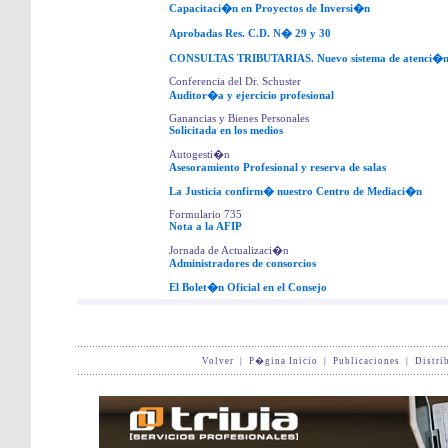
Capacitaci�n en Proyectos de Inversi�n
Aprobadas Res. C.D. N� 29 y 30
CONSULTAS TRIBUTARIAS. Nuevo sistema de atenci�
Conferencia del Dr. Schuster
Auditor�a y ejercicio profesional
Ganancias y Bienes Personales
Solicitada en los medios
Autogesti�n
Asesoramiento Profesional y reserva de salas
La Justicia confirm� nuestro Centro de Mediaci�n
Formulario 735
Nota a la AFIP
Jornada de Actualizaci�n
Administradores de consorcios
El Bolet�n Oficial en el Consejo
Volver
|
P�gina Inicio
|
Publicaciones
|
Distri