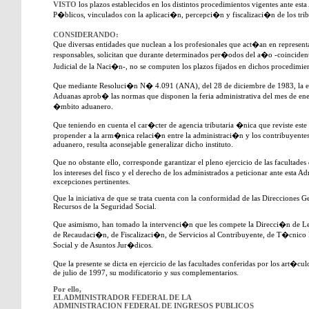
VISTO
los plazos establecidos en los distintos procedimientos vigentes ante es
P�blicos, vinculados con la aplicaci�n, percepci�n y fiscalizaci�n de los trib
CONSIDERANDO:
Que diversas entidades que nuclean a los profesionales que act�an en represen
responsables, solicitan que durante determinados per�odos del a�o -coincidente
Judicial de la Naci�n-, no se computen los plazos fijados en dichos procedimie
Que mediante Resoluci�n N� 4.091 (ANA), del 28 de diciembre de 1983, la e
Aduanas aprob� las normas que disponen la feria administrativa del mes de ene
�mbito aduanero.
Que teniendo en cuenta el car�cter de agencia tributaria �nica que reviste es
propender a la arm�nica relaci�n entre la administraci�n y los contribuyentes,
aduanero, resulta aconsejable generalizar dicho instituto.
Que no obstante ello, corresponde garantizar el pleno ejercicio de las facultad
los intereses del fisco y el derecho de los administrados a peticionar ante esta A
excepciones pertinentes.
Que la iniciativa de que se trata cuenta con la conformidad de las Direcciones G
Recursos de la Seguridad Social.
Que asimismo, han tomado la intervenci�n que les compete la Direcci�n de Le
de Recaudaci�n, de Fiscalizaci�n, de Servicios al Contribuyente, de T�cnico 
Social y de Asuntos Jur�dicos.
Que la presente se dicta en ejercicio de las facultades conferidas por los art
de julio de 1997, su modificatorio y sus complementarios.
Por ello,
EL ADMINISTRADOR FEDERAL DE LA
ADMINISTRACION FEDERAL DE INGRESOS PUBLICOS