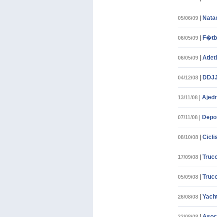
|
Nata
05/06/09
|
F�tb
06/05/09
|
Atle
06/05/09
|
DDJJ.
04/12/08
|
Ajedr
13/11/08
|
Depo
07/11/08
|
Cicl
08/10/08
|
Truco
17/09/08
|
Truco
05/09/08
|
Yacht
26/08/08
|
Asoci
22/08/08