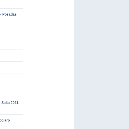
 - Posadas
 Salta 2011.
uggiaro