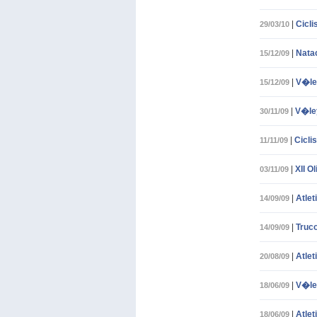
|
Cicli
29/03/10
|
Nata
15/12/09
|
V�le
15/12/09
|
V�le
30/11/09
|
Cicli
11/11/09
|
XII O
03/11/09
|
Atle
14/09/09
|
Truco
14/09/09
|
Atle
20/08/09
|
V�le
18/06/09
|
Atlet
18/06/09