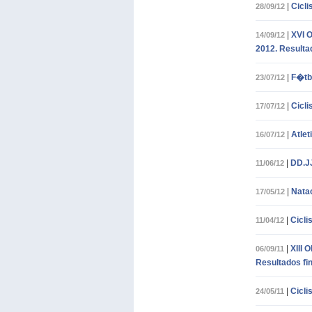
|
Cicl
28/09/12
|
XVI 
14/09/12
2012. Resulta
|
F�tb
23/07/12
|
Cicl
17/07/12
|
Atlet
16/07/12
|
DD.JJ
11/06/12
|
Nata
17/05/12
|
Cicli
11/04/12
|
XIII 
06/09/11
Resultados fi
|
Cicli
24/05/11