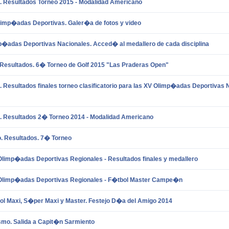
s. Resultados Torneo 2015 - Modalidad Americano
imp�adas Deportivas. Galer�a de fotos y video
p�adas Deportivas Nacionales. Acced� al medallero de cada disciplina
 Resultados. 6� Torneo de Golf 2015 "Las Praderas Open"
. Resultados finales torneo clasificatorio para las XV Olimp�adas Deportivas
.
Resultados 2� Torneo 2014 - Modalidad Americano
o.
Resultados. 7� Torneo
 Olimp�adas Deportivas Regionales -
Resultados finales y medallero
 Olimp�adas Deportivas Regionales -
F�tbol Master Campe�n
ol Maxi, S�per Maxi y Master.
Festejo D�a del Amigo 2014
smo. Salida a Capit�n Sarmiento