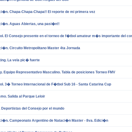
ci�n. Chapa-Chapa-Chapa!! El reporte de mi primera vez
ci�n. Aguas Abiertas, una pasi�n!!
l. El Consejo presente en el torneo de f�tbol amateur m�s importante del co
i�n. Circuito Metropolitano Master 4ta Jornada
ing. La vela pic� fuerte
y. Equipo Representativo Masculino. Tabla de posiciones Torneo FMV
l. 3� Torneo Internacional de F�tbol Sub 16 - Santa Catarina Cup
smo. Salida al Parque Leloir
 Deportistas del Consejo por el mundo
ci�n. Campeonato Argentino de Nataci�n Master - 8va. Edici�n