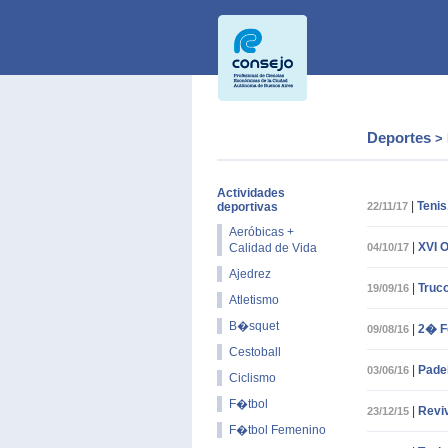
Deportes
>
Actividades
|
Tenis
deportivas
22/11/17
Aeróbicas +
|
XVI O
Calidad de Vida
04/10/17
Ajedrez
|
Truc
19/09/16
Atletismo
B�squet
|
2� Fe
09/08/16
Cestoball
|
Pade
03/06/16
Ciclismo
F�tbol
|
Revi
23/12/15
F�tbol Femenino