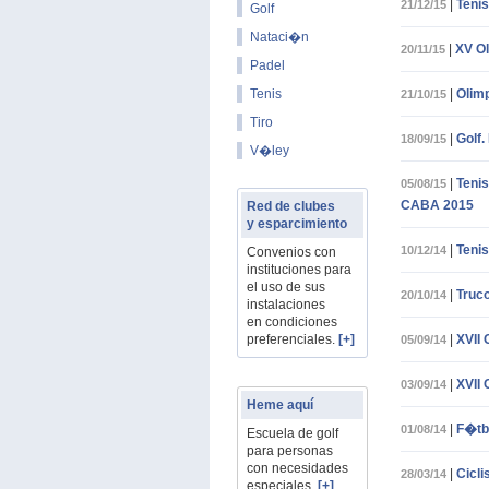
|
Teni
21/12/15
Golf
Nataci�n
|
XV Ol
20/11/15
Padel
Tenis
|
Olim
21/10/15
Tiro
|
Golf.
18/09/15
V�ley
|
Tenis
05/08/15
CABA 2015
Red de clubes
y esparcimiento
|
Tenis
10/12/14
Convenios con
instituciones para
el uso de sus
|
Truc
20/10/14
instalaciones
en condiciones
preferenciales.
[+]
|
XVII
05/09/14
|
XVII
03/09/14
Heme aquí
|
F�tb
01/08/14
Escuela de golf
para personas
con necesidades
|
Cicli
28/03/14
especiales.
[+]