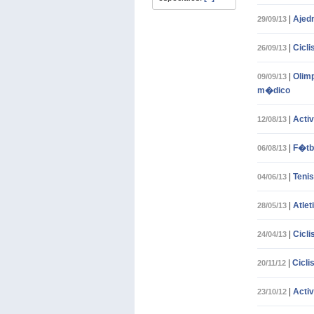
|
Ajedr
29/09/13
|
Cicl
26/09/13
|
Olimp
09/09/13
m�dico
|
Activ
12/08/13
|
F�tb
06/08/13
|
Teni
04/06/13
|
Atle
28/05/13
|
Cicl
24/04/13
|
Cicli
20/11/12
|
Activ
23/10/12