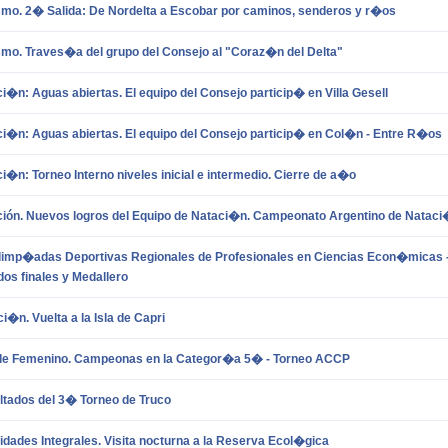
smo. 2� Salida: De Nordelta a Escobar por caminos, senderos y r�os
smo. Traves�a del grupo del Consejo al "Coraz�n del Delta"
i�n: Aguas abiertas. El equipo del Consejo particip� en Villa Gesell
i�n: Aguas abiertas. El equipo del Consejo particip� en Col�n - Entre R�os
i�n: Torneo Interno niveles inicial e intermedio. Cierre de a�o
ión. Nuevos logros del Equipo de Nataci�n. Campeonato Argentino de Natac
limp�adas Deportivas Regionales de Profesionales en Ciencias Econ�micas -
dos finales y Medallero
i�n. Vuelta a la Isla de Capri
le Femenino. Campeonas en la Categor�a 5� - Torneo ACCP
ltados del 3� Torneo de Truco
idades Integrales. Visita nocturna a la Reserva Ecol�gica