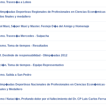
ismo. Traves�a a Lobos
Olimp�adas Deportivas Regionales de Profesionales en Ciencias Econ�micas
dos finales y medallero
ol Maxi, S�per Maxi y Master. Festejo D�a del Amigo y Homenaje
ismo. Traves�a Mercedes - Suipacha
ismo. Toma de tiempos - Resultados
. Deslinde de responsabilidad - Olimp�adas 2012
ci�n. Toma de tiempos - Equipo Representativo
smo. Salida a San Pedro
Olimp�adas Deportivas Nacionales de Profesionales en Ciencias Econ�micas -
nales y Medallero
smo / Nataci�n. Profundo dolor por el fallecimiento del Dr. CP Luis Carlos Ferr