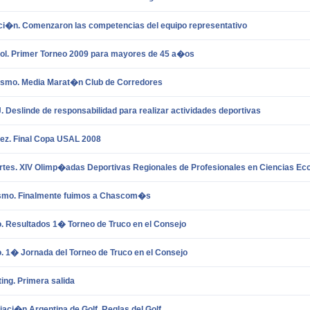
ci�n. Comenzaron las competencias del equipo representativo
ol. Primer Torneo 2009 para mayores de 45 a�os
tismo. Media Marat�n Club de Corredores
 Deslinde de responsabilidad para realizar actividades deportivas
ez. Final Copa USAL 2008
rtes. XIV Olimp�adas Deportivas Regionales de Profesionales en Ciencias 
ismo. Finalmente fuimos a Chascom�s
. Resultados 1� Torneo de Truco en el Consejo
. 1� Jornada del Torneo de Truco en el Consejo
ing. Primera salida
aci�n Argentina de Golf. Reglas del Golf