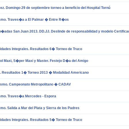
ez. Domingo 29 de septiembre torneo a beneficio del Hospital Tornú
ismo. Traves�a a El Palmar � Entre R�os
�adas San Juan 2013. DD.JJ. Deslinde de responsabilidad y modelo Certifica
idades Integrales. Resultados 6� Torneo de Truco
ol Maxi, S�per Maxi y Master. Festejo D�a del Amigo
s. Resultados 1� Torneo 2013 � Modalidad Americano
tismo. Campeonato Metropolitano � CADAV
ismo. Traves�a Mercedes - Espora
smo. Salida a Mar del Plata y Sierra de los Padres
idades Integrales. Resultados 5� Torneo de Truco