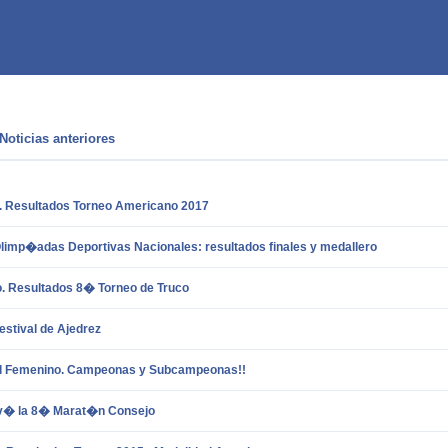
Noticias anteriores
. Resultados Torneo Americano 2017
limp�adas Deportivas Nacionales: resultados finales y medallero
o. Resultados 8� Torneo de Truco
stival de Ajedrez
l Femenino. Campeonas y Subcampeonas!!
v� la 8� Marat�n Consejo